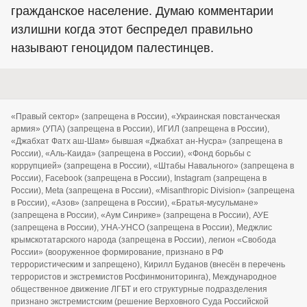
гражданское население. Думаю комментарии
излишни когда этот беспредел правильно
называют геноцидом палестинцев.
«Правый сектор» (запрещена в России), «Украинская повстанческая
армия» (УПА) (запрещена в России), ИГИЛ (запрещена в России),
«Джабхат Фатх аш-Шам» бывшая «Джабхат ан-Нусра» (запрещена в
России), «Аль-Каида» (запрещена в России), «Фонд борьбы с
коррупцией» (запрещена в России), «Штабы Навального» (запрещена в
России), Facebook (запрещена в России), Instagram (запрещена в
России), Meta (запрещена в России), «Misanthropic Division» (запрещена
в России), «Азов» (запрещена в России), «Братья-мусульмане»
(запрещена в России), «Аум Синрике» (запрещена в России), АУЕ
(запрещена в России), УНА-УНСО (запрещена в России), Меджлис
крымскотатарского народа (запрещена в России), легион «Свобода
России» (вооруженное формирование, признано в РФ
террористическим и запрещено), Кирилл Буданов (внесён в перечень
террористов и экстремистов Росфинмониторинга), Международное
общественное движение ЛГБТ и его структурные подразделения
признано экстремистским (решение Верховного Суда Российской