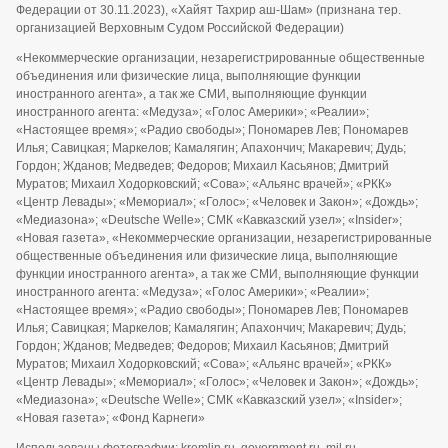
Федерации от 30.11.2023), «Хайят Тахрир аш-Шам» (признана тер.
организацией Верховным Судом Российской Федерации)
«Некоммерческие организации, незарегистрированные общественные
объединения или физические лица, выполняющие функции
иностранного агента», а так же СМИ, выполняющие функции
иностранного агента: «Медуза»; «Голос Америки»; «Реалии»;
«Настоящее время»; «Радио свободы»; Пономарев Лев; Пономарев
Илья; Савицкая; Маркелов; Камалягин; Апахончич; Макаревич; Дудь;
Гордон; Жданов; Медведев; Федоров; Михаил Касьянов; Дмитрий
Муратов; Михаил Ходорковский; «Сова»; «Альянс врачей»; «РКК»
«Центр Левады»; «Мемориал»; «Голос»; «Человек и Закон»; «Дождь»;
«Медиазона»; «Deutsche Welle»; СМК «Кавказский узел»; «Insider»;
«Новая газета», «Некоммерческие организации, незарегистрированные
общественные объединения или физические лица, выполняющие
функции иностранного агента», а так же СМИ, выполняющие функции
иностранного агента: «Медуза»; «Голос Америки»; «Реалии»;
«Настоящее время»; «Радио свободы»; Пономарев Лев; Пономарев
Илья; Савицкая; Маркелов; Камалягин; Апахончич; Макаревич; Дудь;
Гордон; Жданов; Медведев; Федоров; Михаил Касьянов; Дмитрий
Муратов; Михаил Ходорковский; «Сова»; «Альянс врачей»; «РКК»
«Центр Левады»; «Мемориал»; «Голос»; «Человек и Закон»; «Дождь»;
«Медиазона»; «Deutsche Welle»; СМК «Кавказский узел»; «Insider»;
«Новая газета»; «Фонд Карнеги»
Использованы фотографии: kremlin.ru, government.ru, mil.ru,