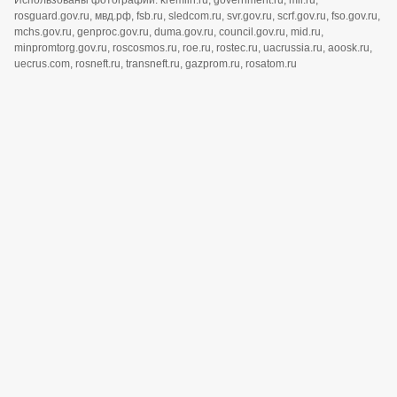
rosguard.gov.ru, мвд.рф, fsb.ru, sledcom.ru, svr.gov.ru, scrf.gov.ru, fso.gov.ru,
mchs.gov.ru, genproc.gov.ru, duma.gov.ru, council.gov.ru, mid.ru,
minpromtorg.gov.ru, roscosmos.ru, roe.ru, rostec.ru, uacrussia.ru, aoosk.ru,
uecrus.com, rosneft.ru, transneft.ru, gazprom.ru, rosatom.ru