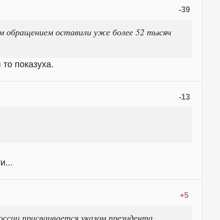
-39
м обращением оставили уже более 52 тысяч
 то показуха.
-13
...
+5
оссии присваивается указом президента