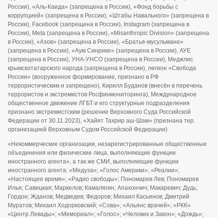
России), «Аль-Каида» (запрещена в России), «Фонд борьбы с
коррупцией» (запрещена в России), «Штабы Навального» (запрещена в
России), Facebook (запрещена в России), Instagram (запрещена в
России), Meta (запрещена в России), «Misanthropic Division» (запрещена
в России), «Азов» (запрещена в России), «Братья-мусульмане»
(запрещена в России), «Аум Синрике» (запрещена в России), АУЕ
(запрещена в России), УНА-УНСО (запрещена в России), Меджлис
крымскотатарского народа (запрещена в России), легион «Свобода
России» (вооруженное формирование, признано в РФ
террористическим и запрещено), Кирилл Буданов (внесён в перечень
террористов и экстремистов Росфинмониторинга), Международное
общественное движение ЛГБТ и его структурные подразделения
признано экстремистским (решение Верховного Суда Российской
Федерации от 30.11.2023), «Хайят Тахрир аш-Шам» (признана тер.
организацией Верховным Судом Российской Федерации)
«Некоммерческие организации, незарегистрированные общественные
объединения или физические лица, выполняющие функции
иностранного агента», а так же СМИ, выполняющие функции
иностранного агента: «Медуза»; «Голос Америки»; «Реалии»;
«Настоящее время»; «Радио свободы»; Пономарев Лев; Пономарев
Илья; Савицкая; Маркелов; Камалягин; Апахончич; Макаревич; Дудь;
Гордон; Жданов; Медведев; Федоров; Михаил Касьянов; Дмитрий
Муратов; Михаил Ходорковский; «Сова»; «Альянс врачей»; «РКК»
«Центр Левады»; «Мемориал»; «Голос»; «Человек и Закон»; «Дождь»;