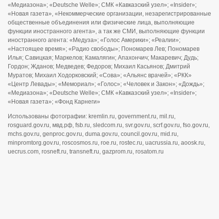
«Медиазона»; «Deutsche Welle»; СМК «Кавказский узел»; «Insider»;
«Новая газета», «Некоммерческие организации, незарегистрированные
общественные объединения или физические лица, выполняющие
функции иностранного агента», а так же СМИ, выполняющие функции
иностранного агента: «Медуза»; «Голос Америки»; «Реалии»;
«Настоящее время»; «Радио свободы»; Пономарев Лев; Пономарев
Илья; Савицкая; Маркелов; Камалягин; Апахончич; Макаревич; Дудь;
Гордон; Жданов; Медведев; Федоров; Михаил Касьянов; Дмитрий
Муратов; Михаил Ходорковский; «Сова»; «Альянс врачей»; «РКК»
«Центр Левады»; «Мемориал»; «Голос»; «Человек и Закон»; «Дождь»;
«Медиазона»; «Deutsche Welle»; СМК «Кавказский узел»; «Insider»;
«Новая газета»; «Фонд Карнеги»
Использованы фотографии: kremlin.ru, government.ru, mil.ru,
rosguard.gov.ru, мвд.рф, fsb.ru, sledcom.ru, svr.gov.ru, scrf.gov.ru, fso.gov.ru,
mchs.gov.ru, genproc.gov.ru, duma.gov.ru, council.gov.ru, mid.ru,
minpromtorg.gov.ru, roscosmos.ru, roe.ru, rostec.ru, uacrussia.ru, aoosk.ru,
uecrus.com, rosneft.ru, transneft.ru, gazprom.ru, rosatom.ru