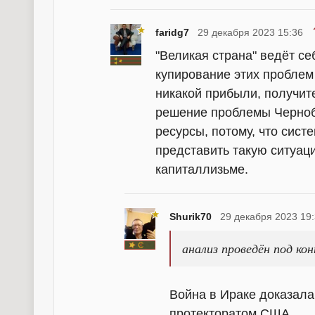
faridg7
29 декабря 2023 15:36
"Великая страна" ведёт се
купирование этих проблем
никакой прибыли, получит
решение проблемы Черноб
ресурсы, потому, что сис
представить такую ситуа
капиталлизьме.
Shurik70
29 декабря 2023 19
анализ проведён под к
Война в Ираке доказала
протекторатом США