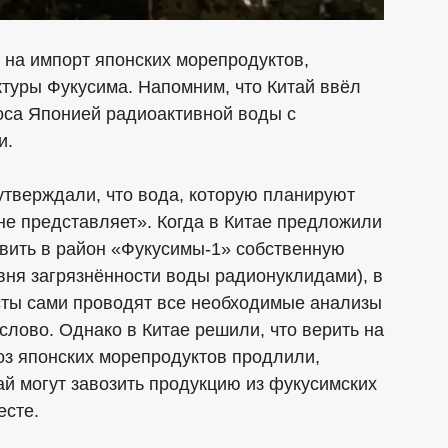
т на импорт японских морепродуктов,
туры Фукусима. Напомним, что Китай ввёл
роса Японией радиоактивной воды с
и.
утверждали, что вода, которую планируют
 не представляет». Когда в Китае предложили
авить в район «Фукусимы-1» собственную
вня загрязнённости воды радионуклидами), в
исты сами проводят все необходимые анализы
 слово. Однако в Китае решили, что верить на
воз японских морепродуктов продлили,
ай могут завозить продукцию из фукусимских
есте.