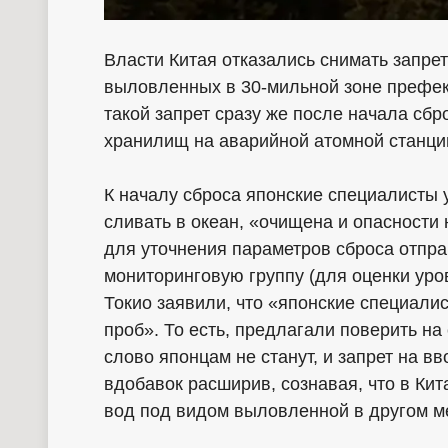
Власти Китая отказались снимать запре
выловленных в 30-мильной зоне префек
такой запрет сразу же после начала сб
хранилищ на аварийной атомной станци
К началу сброса японские специалисты 
сливать в океан, «очищена и опасности
для уточнения параметров сброса отпр
мониторинговую группу (для оценки уро
Токио заявили, что «японские специал
проб». То есть, предлагали поверить на
слово японцам не станут, и запрет на в
вдобавок расширив, сознавая, что в Кит
вод под видом выловленной в другом м