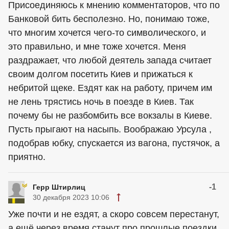
Присоединяюсь к мнению комментаторов, что по
Банковой бить бесполезно. Но, понимаю тоже,
что многим хочется чего-то символического, и
это правильно, и мне тоже хочется. Меня
раздражает, что любой деятель запада считает
своим долгом посетить Киев и прижаться к
небритой щеке. Ездят как на работу, причем им
не лень трястись ночь в поезде в Киев. Так
почему бы не разбомбить все вокзалы в Киеве.
Пусть прыгают на насыпь. Воображаю Урсула ,
подобрав юбку, спускается из вагона, пустячок, а
приятно.
-1
Герр Штирлиц
30 декабря 2023 10:06
Уже почти и не ездят, а скоро совсем перестанут,
а ещё через время станут про прошлые поездки