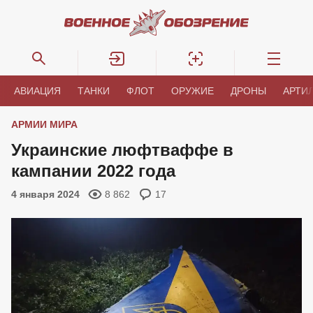
АВИАЦИЯ
ТАНКИ
ФЛОТ
ОРУЖИЕ
ДРОНЫ
АРТИ
АРМИИ МИРА
Украинские люфтваффе в
кампании 2022 года
4 января 2024
8 862
17