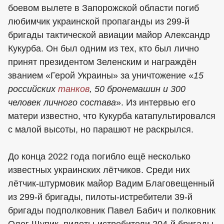
боевом вылете в Запорожской области погиб
любимчик украинской пропаганды из 299-й
бригады тактической авиации майор Александр
Кукурба. Он был одним из тех, кто был лично
принят президентом Зеленским и награждён
званием «Герой Украины» за уничтожение «
15
российских
танков
, 50 бронемашин и 300
человек личного состава
». Из интервью его
матери известно, что Кукурба катапультировался
с малой высоты, но парашют не раскрылся.
До конца 2022 года погибло ещё несколько
известных украинских лётчиков. Среди них
лётчик-штурмовик майор Вадим Благовещенный
из 299-й бригады, пилоты-истребители 39-й
бригады подполковник Павел Бабич и полковник
Олег Шупик, пилоты-истребители 204-й бригады