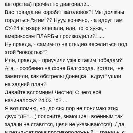
авторства) прочёл по диагонали...
Вас правда не коробит заголовок?! Мы должны
гордиться "этим"?? Нууу, конечно, - а вдруг там
СУ-24 втихаря клепали, или, того хуже, -
америкосам ПЛАРБы производили?! ....
Ну правда, - самим-то не стыдно веселиться под
этой "новостью"?
Или, правда, - приучили уже к таким победам?
Ага, - особенно на фоне Белгорода. Кстати, -не
заметили, как обстрелы Донецка " вдруг" ушли
на задний план?
Давайте вспомним! Честно! С чего всё
начиналось? 24.03-го? ...
Я вот помню, но, до сих пор не понимаю этих
двух "ДЕ"... ( поясните, знающие!- военным так
задачи не ставятся, цели не указываются!). / да
и результат пока противоположный, - границы с