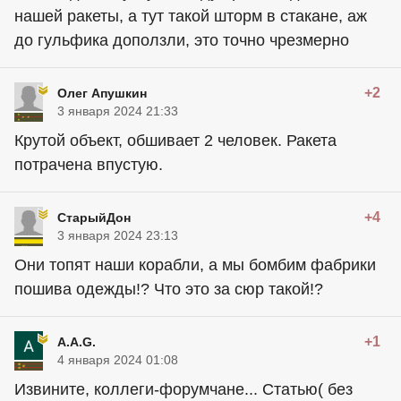
нашей ракеты, а тут такой шторм в стакане, аж
до гульфика доползли, это точно чрезмерно
+2
Олег Апушкин
3 января 2024 21:33
Крутой объект, обшивает 2 человек. Ракета
потрачена впустую.
+4
СтарыйДон
3 января 2024 23:13
Они топят наши корабли, а мы бомбим фабрики
пошива одежды!? Что это за сюр такой!?
+1
A.A.G.
4 января 2024 01:08
Извините, коллеги-форумчане... Статью( без