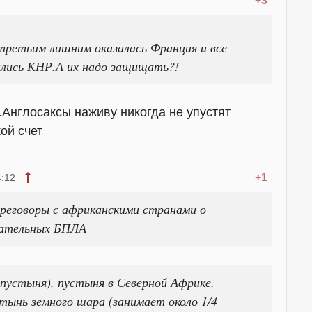
+3
,третьим лишним оказалась Франция и все
ались КНР.А их надо защищать?!
.Англосаксы наживу никогда не упустят
жой счет
+1
4:12
реговоры с африканскими странами о
вательных БПЛА
тынь земного шара (занимает около 1/4