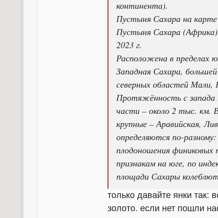
континента).
Пустыня Сахара на карте
Пустыня Сахара (Африка).
2023 г.
Расположена в пределах 
Западная Сахара, больше
северных областей Мали, 
Протяжённость с запада на
части – около 2 тыс. км. 
крупные – Аравийская, Ли
определяются по-разному: 
плодоношения финиковых п
признакам на юге, по инде
площади Сахары колеблютс
только давайте янки так: в
золото. если нет пошли на