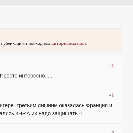
к публикации, необходимо
авторизоваться
.
+1
росто интересно......
+1
игере ,третьим лишним оказалась Франция и
ались КНР.А их надо защищать?!