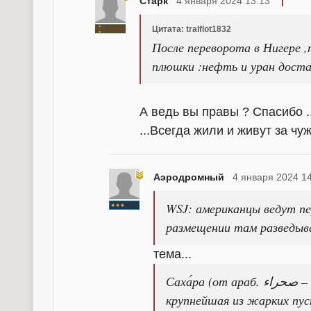
Старк
4 января 2024 13:13
Цитата: tralflot1832
После переворота в Нигере 
плюшки :нефть и уран дост
А ведь вы правы ? Спасибо .
...Всегда жили и живут за чу
Аэродромный
4 января 2024 1
WSJ: американцы ведут пе
размещении там разведы
тема...
Саха́ра (от араб. صحراء – пустыня), пустыня в Северной Африке,
крупнейшая из жарких пус