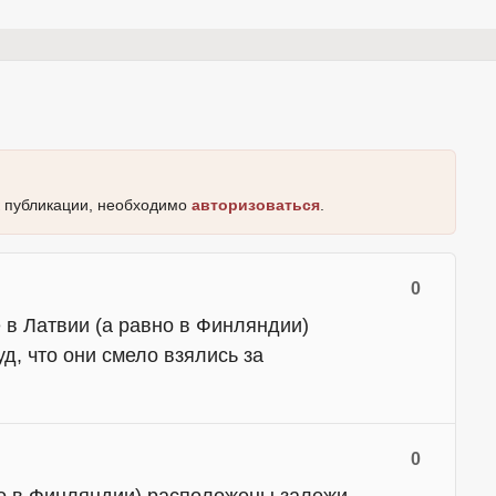
к публикации, необходимо
авторизоваться
.
0
 в Латвии (а равно в Финляндии)
, что они смело взялись за
0
вно в Финляндии) расположены залежи