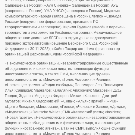
в России), «Азов» (запрещена в России), «Братья-мусульмане»
(запрещена в России), «Аум Синрике» (запрещена в России), АУЕ
(запрещена в России), УНА-УНСО (запрещена в России), Меджлис
крымскотатарского народа (запрещена в России), легион «Свобода
России» (вооруженное формирование, признано в РФ
террористическим и запрещено), Кирилл Буданов (внесён в перечень
террористов и экстремистов Росфинмониторинга), Международное
общественное движение ЛГБТ и его структурные подразделения
признано экстремистским (решение Верховного Суда Российской
Федерации от 30.11.2023), «Хайят Тахрир аш-Шам» (признана тер.
организацией Верховным Судом Российской Федерации)
«Некоммерческие организации, незарегистрированные общественные
объединения или физические лица, выполняющие функции
иностранного агента», а так же СМИ, выполняющие функции
иностранного агента: «Медуза»; «Голос Америки»; «Реалии»;
«Настоящее время»; «Радио свободы»; Пономарев Лев; Пономарев
Илья; Савицкая; Маркелов; Камалягин; Апахончич; Макаревич; Дудь;
Гордон; Жданов; Медведев; Федоров; Михаил Касьянов; Дмитрий
Муратов; Михаил Ходорковский; «Сова»; «Альянс врачей»; «РКК»
«Центр Левады»; «Мемориал»; «Голос»; «Человек и Закон»; «Дождь»;
«Медиазона»; «Deutsche Welle»; СМК «Кавказский узел»; «Insider»;
«Новая газета», «Некоммерческие организации, незарегистрированные
общественные объединения или физические лица, выполняющие
функции иностранного агента», а так же СМИ, выполняющие функции
иностранного агента: «Медуза»; «Голос Америки»; «Реалии»;