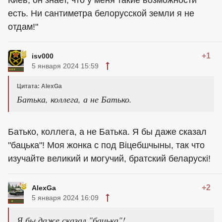
Киев, он знает, что у меня такие возможности
есть. Ни сантиметра белорусской земли я не
отдам!"
+1
isv000
5 января 2024 15:59
Цитата: AlexGa
Батька, коллега, а не Батько.
Батько, коллега, а не Батька. Я бы даже сказал
"бацька"! Моя жонка с под Віцебшчыны, так что
изучайте великий и могучий, братский беларускі!
+2
AlexGa
5 января 2024 16:09
Я бы даже сказал "бацька"!