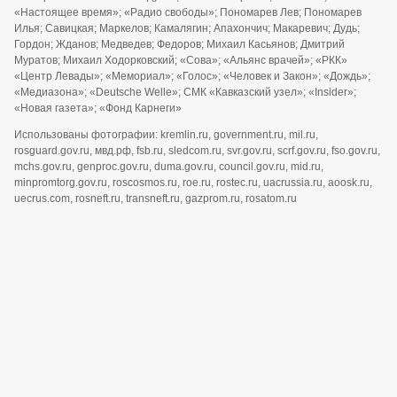
«Настоящее время»; «Радио свободы»; Пономарев Лев; Пономарев
Илья; Савицкая; Маркелов; Камалягин; Апахончич; Макаревич; Дудь;
Гордон; Жданов; Медведев; Федоров; Михаил Касьянов; Дмитрий
Муратов; Михаил Ходорковский; «Сова»; «Альянс врачей»; «РКК»
«Центр Левады»; «Мемориал»; «Голос»; «Человек и Закон»; «Дождь»;
«Медиазона»; «Deutsche Welle»; СМК «Кавказский узел»; «Insider»;
«Новая газета»; «Фонд Карнеги»
Использованы фотографии: kremlin.ru, government.ru, mil.ru,
rosguard.gov.ru, мвд.рф, fsb.ru, sledcom.ru, svr.gov.ru, scrf.gov.ru, fso.gov.ru,
mchs.gov.ru, genproc.gov.ru, duma.gov.ru, council.gov.ru, mid.ru,
minpromtorg.gov.ru, roscosmos.ru, roe.ru, rostec.ru, uacrussia.ru, aoosk.ru,
uecrus.com, rosneft.ru, transneft.ru, gazprom.ru, rosatom.ru