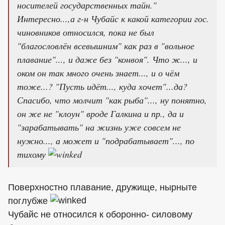
носителей государственных тайн."
Интересно...,а г-н Чубайс к какой категории гос.
чиновников относился, пока не был
"благословлён всевышним" как раз в "вольное
плавание"..., и даже без "конвоя". Что ж..., и
оком он так много очень знает..., и о чём
тоже...? "Пусть идёт..., куда хочет"...да?
Спасибо, что молчит "как рыба"..., ну понятно,
он же не "клоун" вроде Галкина и пр., да и
"зарабатывать" на жизнь уже совсем не
нужно..., а может и "подрабатывает"..., по
тихому
Поверхностно плавание, дружище, нырныте
поглубже
Чубайс не относился к оборонно- силовому