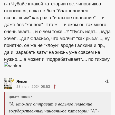
г-н Чубайс к какой категории гос. чиновников
относился, пока не был "благословлён
всевышним" как раз в "вольное плавание"..., и
даже без "конвоя". Что ж..., и оком он так много
очень знает..., и о чём тоже...? "Пусть идёт..., куда
хочет"...да? Спасибо, что молчит "как рыба"..., ну
понятно, он же не "клоун" вроде Галкина и пр.,
да и "зарабатывать" на жизнь уже совсем не
нужно..., а может и "подрабатывает"..., по тихому
-1
Ясная
28 июня 2024 08:53
Цитата: sub307
"А, кто-же отправит в вольное плавание
государственных чиновников категории "А" -