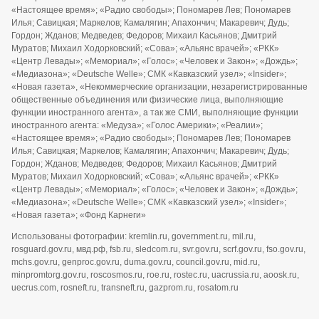
«Настоящее время»; «Радио свободы»; Пономарев Лев; Пономарев
Илья; Савицкая; Маркелов; Камалягин; Апахончич; Макаревич; Дудь;
Гордон; Жданов; Медведев; Федоров; Михаил Касьянов; Дмитрий
Муратов; Михаил Ходорковский; «Сова»; «Альянс врачей»; «РКК»
«Центр Левады»; «Мемориал»; «Голос»; «Человек и Закон»; «Дождь»;
«Медиазона»; «Deutsche Welle»; СМК «Кавказский узел»; «Insider»;
«Новая газета», «Некоммерческие организации, незарегистрированные
общественные объединения или физические лица, выполняющие
функции иностранного агента», а так же СМИ, выполняющие функции
иностранного агента: «Медуза»; «Голос Америки»; «Реалии»;
«Настоящее время»; «Радио свободы»; Пономарев Лев; Пономарев
Илья; Савицкая; Маркелов; Камалягин; Апахончич; Макаревич; Дудь;
Гордон; Жданов; Медведев; Федоров; Михаил Касьянов; Дмитрий
Муратов; Михаил Ходорковский; «Сова»; «Альянс врачей»; «РКК»
«Центр Левады»; «Мемориал»; «Голос»; «Человек и Закон»; «Дождь»;
«Медиазона»; «Deutsche Welle»; СМК «Кавказский узел»; «Insider»;
«Новая газета»; «Фонд Карнеги»
Использованы фотографии: kremlin.ru, government.ru, mil.ru,
rosguard.gov.ru, мвд.рф, fsb.ru, sledcom.ru, svr.gov.ru, scrf.gov.ru, fso.gov.ru,
mchs.gov.ru, genproc.gov.ru, duma.gov.ru, council.gov.ru, mid.ru,
minpromtorg.gov.ru, roscosmos.ru, roe.ru, rostec.ru, uacrussia.ru, aoosk.ru,
uecrus.com, rosneft.ru, transneft.ru, gazprom.ru, rosatom.ru