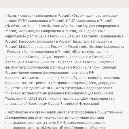
«Правый сектор» (запрещена в России), «Украинская повстанческая
армия» (УПА) (запрещена в России), ИГИЛ (запрещена в России),
«Джабхат Фатх аш-Шам» бывшая «Джабхат ан-Нусра» (запрещена в
России), «Аль-Каида» (запрещена в России), «Фонд борьбы с
коррупцией» (запрещена в России), «Штабы Навального» (запрещена в
России), Facebook (запрещена в России), Instagram (запрещена в
России), Meta (запрещена в России), «Misanthropic Division» (запрещена
в России), «Азов» (запрещена в России), «Братья-мусульмане»
(запрещена в России), «Аум Синрике» (запрещена в России), АУЕ
(запрещена в России), УНА-УНСО (запрещена в России), Меджлис
крымскотатарского народа (запрещена в России), легион «Свобода
России» (вооруженное формирование, признано в РФ
террористическим и запрещено), Кирилл Буданов (внесён в перечень
террористов и экстремистов Росфинмониторинга), Международное
общественное движение ЛГБТ и его структурные подразделения
признано экстремистским (решение Верховного Суда Российской
Федерации от 30.11.2023), «Хайят Тахрир аш-Шам» (признана тер.
организацией Верховным Судом Российской Федерации)
«Некоммерческие организации, незарегистрированные общественные
объединения или физические лица, выполняющие функции
иностранного агента», а так же СМИ, выполняющие функции
иностранного агента: «Медуза»; «Голос Америки»; «Реалии»;