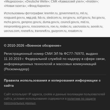
«Медиазона»; «Deutsche Welle»; СМК «Кавказский узел»; «Insider»;
«Новая газета»; «Фонд Карнеги»
Использованы фотографии: kremlin.ru, government.ru, mil.ru,
rosguard.gov.ru, мвд.рф, fsb.ru, sledcom.ru, svr.gov.ru, scrf.gov.ru, fso.gov.ru,
mchs.gov.ru, genproc.gov.ru, duma.gov.ru, council.gov.ru, mid.ru,
minpromtorg.gov.ru, roscosmos.ru, roe.ru, rostec.ru, uacrussia.ru, aoosk.ru,
uecrus.com, rosneft.ru, transneft.ru, gazprom.ru, rosatom.ru
© 2010-2026 «Военное обозрение»
Регистрационный номер СМИ ЭЛ № ФС77-76970, выдано
11.10.2019 г. Федеральной службой по надзору в сфере связи,
информационных технологий и массовых коммуникаций
(Роскомнадзор)
Правила использования и копирования информации с
сайта
Сайт использует IP адреса, cookie и данные геолокации пользователей
сайта, условия использования содержатся в
политике по защите
персональных данных
.