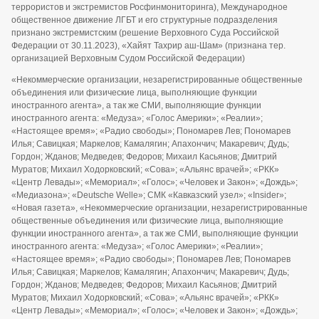
террористов и экстремистов Росфинмониторинга), Международное
общественное движение ЛГБТ и его структурные подразделения
признано экстремистским (решение Верховного Суда Российской
Федерации от 30.11.2023), «Хайят Тахрир аш-Шам» (признана тер.
организацией Верховным Судом Российской Федерации)
«Некоммерческие организации, незарегистрированные общественные
объединения или физические лица, выполняющие функции
иностранного агента», а так же СМИ, выполняющие функции
иностранного агента: «Медуза»; «Голос Америки»; «Реалии»;
«Настоящее время»; «Радио свободы»; Пономарев Лев; Пономарев
Илья; Савицкая; Маркелов; Камалягин; Апахончич; Макаревич; Дудь;
Гордон; Жданов; Медведев; Федоров; Михаил Касьянов; Дмитрий
Муратов; Михаил Ходорковский; «Сова»; «Альянс врачей»; «РКК»
«Центр Левады»; «Мемориал»; «Голос»; «Человек и Закон»; «Дождь»;
«Медиазона»; «Deutsche Welle»; СМК «Кавказский узел»; «Insider»;
«Новая газета», «Некоммерческие организации, незарегистрированные
общественные объединения или физические лица, выполняющие
функции иностранного агента», а так же СМИ, выполняющие функции
иностранного агента: «Медуза»; «Голос Америки»; «Реалии»;
«Настоящее время»; «Радио свободы»; Пономарев Лев; Пономарев
Илья; Савицкая; Маркелов; Камалягин; Апахончич; Макаревич; Дудь;
Гордон; Жданов; Медведев; Федоров; Михаил Касьянов; Дмитрий
Муратов; Михаил Ходорковский; «Сова»; «Альянс врачей»; «РКК»
«Центр Левады»; «Мемориал»; «Голос»; «Человек и Закон»; «Дождь»;