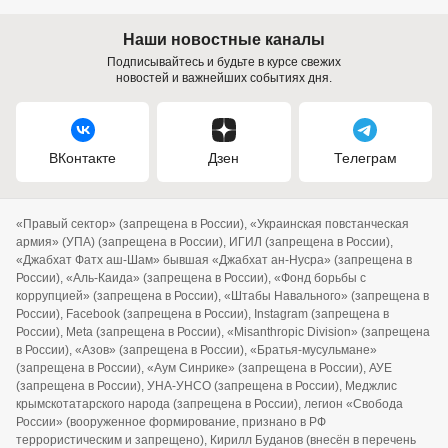
Наши новостные каналы
Подписывайтесь и будьте в курсе свежих
новостей и важнейших событиях дня.
ВКонтакте
Дзен
Телеграм
«Правый сектор» (запрещена в России), «Украинская повстанческая
армия» (УПА) (запрещена в России), ИГИЛ (запрещена в России),
«Джабхат Фатх аш-Шам» бывшая «Джабхат ан-Нусра» (запрещена в
России), «Аль-Каида» (запрещена в России), «Фонд борьбы с
коррупцией» (запрещена в России), «Штабы Навального» (запрещена в
России), Facebook (запрещена в России), Instagram (запрещена в
России), Meta (запрещена в России), «Misanthropic Division» (запрещена
в России), «Азов» (запрещена в России), «Братья-мусульмане»
(запрещена в России), «Аум Синрике» (запрещена в России), АУЕ
(запрещена в России), УНА-УНСО (запрещена в России), Меджлис
крымскотатарского народа (запрещена в России), легион «Свобода
России» (вооруженное формирование, признано в РФ
террористическим и запрещено), Кирилл Буданов (внесён в перечень