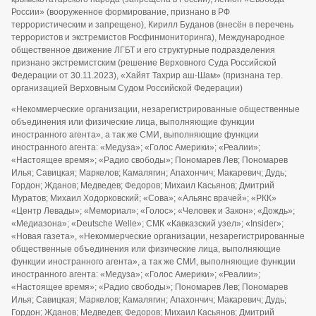
России» (вооруженное формирование, признано в РФ
террористическим и запрещено), Кирилл Буданов (внесён в перечень
террористов и экстремистов Росфинмониторинга), Международное
общественное движение ЛГБТ и его структурные подразделения
признано экстремистским (решение Верховного Суда Российской
Федерации от 30.11.2023), «Хайят Тахрир аш-Шам» (признана тер.
организацией Верховным Судом Российской Федерации)
«Некоммерческие организации, незарегистрированные общественные
объединения или физические лица, выполняющие функции
иностранного агента», а так же СМИ, выполняющие функции
иностранного агента: «Медуза»; «Голос Америки»; «Реалии»;
«Настоящее время»; «Радио свободы»; Пономарев Лев; Пономарев
Илья; Савицкая; Маркелов; Камалягин; Апахончич; Макаревич; Дудь;
Гордон; Жданов; Медведев; Федоров; Михаил Касьянов; Дмитрий
Муратов; Михаил Ходорковский; «Сова»; «Альянс врачей»; «РКК»
«Центр Левады»; «Мемориал»; «Голос»; «Человек и Закон»; «Дождь»;
«Медиазона»; «Deutsche Welle»; СМК «Кавказский узел»; «Insider»;
«Новая газета», «Некоммерческие организации, незарегистрированные
общественные объединения или физические лица, выполняющие
функции иностранного агента», а так же СМИ, выполняющие функции
иностранного агента: «Медуза»; «Голос Америки»; «Реалии»;
«Настоящее время»; «Радио свободы»; Пономарев Лев; Пономарев
Илья; Савицкая; Маркелов; Камалягин; Апахончич; Макаревич; Дудь;
Гордон; Жданов; Медведев; Федоров; Михаил Касьянов; Дмитрий