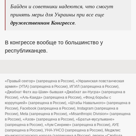
Байден и советники надеются, что смогут
принять меры для Украины при все еще
дружественном Конгрессе
.
В конгрессе вообще то большинство у
республиканцев.
«Правый сектор» (запрещена в России), «Украинская повстанческая
армия» (УПА) (запрещена в России), ИГИЛ (запрещена в России),
«Джабхат Фатх аш-Шам» бывшая «Джабхат ан-Нусра» (запрещена в
России), «Аль-Каида» (запрещена в России), «Фонд борьбы с
коррупцией» (запрещена в России), «Штабы Навального» (запрещена в
России), Facebook (запрещена в России), Instagram (запрещена в
России), Meta (запрещена в России), «Misanthropic Division» (запрещена
в России), «Азов» (запрещена в России), «Братья-мусульмане»
(запрещена в России), «Аум Синрике» (запрещена в России), АУЕ
(запрещена в России), УНА-УНСО (запрещена в России), Меджлис
крымскотатарского народа (запрещена в России), легион «Свобода