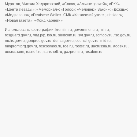
Муратов; Михаил Ходорковский; «Сова»; «Альянс врачей»; «РКК»
«Центр Левады»; «Мемориал»; «Голос»; «Человек и Закон»; «Дождь»;
«Медиазона»; «Deutsche Welle»; СМК «Кавказский узел»; «Insider»;
«Новая газета»; «Фонд Карнеги»
Использованы фотографии: kremlin.ru, government.ru, mil.ru,
rosguard.gov.ru, мвд.рф, fsb.ru, sledcom.ru, svr.gov.ru, scrf.gov.ru, fso.gov.ru,
mchs.gov.ru, genproc.gov.ru, duma.gov.ru, council.gov.ru, mid.ru,
minpromtorg.gov.ru, roscosmos.ru, roe.ru, rostec.ru, uacrussia.ru, aoosk.ru,
uecrus.com, rosneft.ru, transneft.ru, gazprom.ru, rosatom.ru