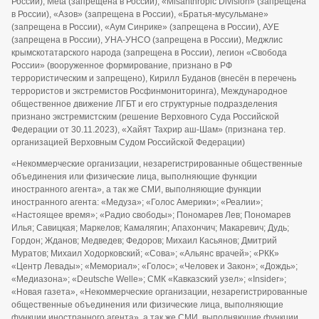
России), Meta (запрещена в России), «Misanthropic Division» (запрещена
в России), «Азов» (запрещена в России), «Братья-мусульмане»
(запрещена в России), «Аум Синрике» (запрещена в России), АУЕ
(запрещена в России), УНА-УНСО (запрещена в России), Меджлис
крымскотатарского народа (запрещена в России), легион «Свобода
России» (вооруженное формирование, признано в РФ
террористическим и запрещено), Кирилл Буданов (внесён в перечень
террористов и экстремистов Росфинмониторинга), Международное
общественное движение ЛГБТ и его структурные подразделения
признано экстремистским (решение Верховного Суда Российской
Федерации от 30.11.2023), «Хайят Тахрир аш-Шам» (признана тер.
организацией Верховным Судом Российской Федерации)
«Некоммерческие организации, незарегистрированные общественные
объединения или физические лица, выполняющие функции
иностранного агента», а так же СМИ, выполняющие функции
иностранного агента: «Медуза»; «Голос Америки»; «Реалии»;
«Настоящее время»; «Радио свободы»; Пономарев Лев; Пономарев
Илья; Савицкая; Маркелов; Камалягин; Апахончич; Макаревич; Дудь;
Гордон; Жданов; Медведев; Федоров; Михаил Касьянов; Дмитрий
Муратов; Михаил Ходорковский; «Сова»; «Альянс врачей»; «РКК»
«Центр Левады»; «Мемориал»; «Голос»; «Человек и Закон»; «Дождь»;
«Медиазона»; «Deutsche Welle»; СМК «Кавказский узел»; «Insider»;
«Новая газета», «Некоммерческие организации, незарегистрированные
общественные объединения или физические лица, выполняющие
функции иностранного агента», а так же СМИ, выполняющие функции