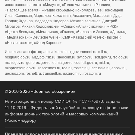
иностранного агента: «Медуза»; «Голос Америки»; «Реалии»;
«Настоящее время»; «Радио свободы»; Пономарев Лев; Пономарев
Илья; Савицкая; Маркелов; Камалягин; Апахончич; Макаревич; Дудь;
Гордон; Жданов; Медведев; Федоров; Михаил Касьянов; Дмитрий
Муратов; Михаил Ходорковский; «Сова»; «Альянс врачей»; «РКК»
«Центр Левады»; «Мемориал»; «Голос»; «Человек и Закон»; «Дождь»;
«Медиазона»; «Deutsche Welle»; СМК «Кавказский узел»; «Insider»;
«Новая газета»; «Фонд Карнеги»
Использованы фотографии: kremlin.ru, government.ru, mil.ru,
rosguard.gov.ru, мвд.рф, fsb.ru, sledcom.ru, svr.gov.ru, scrf.gov.ru, fso.gov.ru,
mchs.gov.ru, genproc.gov.ru, duma.gov.ru, council.gov.ru, mid.ru,
minpromtorg.gov.ru, roscosmos.ru, roe.ru, rostec.ru, uacrussia.ru, aoosk.ru,
uecrus.com, rosneft.ru, transneft.ru, gazprom.ru, rosatom.ru
© 2010-2026 «Военное обозрение»
Регистрационный номер СМИ ЭЛ № ФС77-76970, выдано
11.10.2019 г. Федеральной службой по надзору в сфере связи,
информационных технологий и массовых коммуникаций
(Роскомнадзор)
Правила использования и копирования информации с