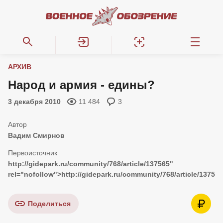
АРХИВ
Народ и армия - едины?
3 декабря 2010
11 484
3
Вадим Смирнов
http://gidepark.ru/community/768/article/137565
"
rel="nofollow">
http://gidepark.ru/community/768/article/137565
Поделиться