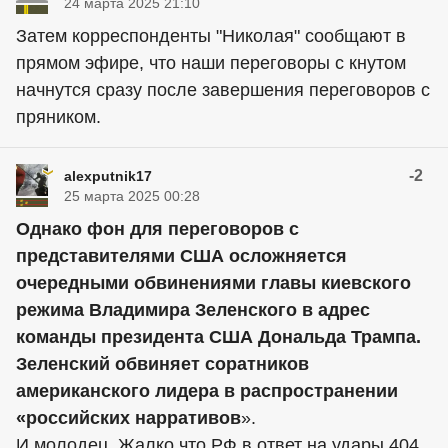
24 марта 2025 21:10
Затем корреспонденты "Николая" сообщают в
прямом эфире, что наши переговоры с кнутом
начнутся сразу после завершения переговоров с
пряником.
-2
alexputnik17
25 марта 2025 00:28
Однако фон для переговоров с
представителями США осложняется
очередными обвинениями главы киевского
режима Владимира Зеленского в адрес
команды президента США Дональда Трампа.
Зеленский обвиняет соратников
американского лидера в распространении
«российских нарративов
».
И молодец. Жалко что РФ в ответ на удары 404