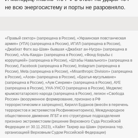
не всю энергосистему и порты не разровняло.
«Правый сектор» (запрещена в России), «Украинская повстанческая
армия» (УПА) (запрещена в России), ИГИЛ (запрещена в России),
«Джабхат Фатх аш-Шам» бывшая «Джабхат ан-Нусра» (запрещена в
России), «Аль-Каида» (запрещена в России), «Фонд борьбы с
коррупцией» (запрещена в России), «Штабы Навального» (запрещена в
России), Facebook (запрещена в России), Instagram (запрещена в
России), Meta (запрещена в России), «Misanthropic Division» (запрещена
в России), «Азов» (запрещена в России), «Братья-мусульмане»
(запрещена в России), «Аум Синрике» (запрещена в России), АУЕ
(запрещена в России), УНА-УНСО (запрещена в России), Меджлис
крымскотатарского народа (запрещена в России), легион «Свобода
России» (вооруженное формирование, признано в РФ
террористическим и запрещено), Кирилл Буданов (внесён в перечень
террористов и экстремистов Росфинмониторинга), Международное
общественное движение ЛГБТ и его структурные подразделения
признано экстремистским (решение Верховного Суда Российской
Федерации от 30.11.2023), «Хайят Тахрир аш-Шам» (признана тер.
организацией Верховным Судом Российской Федерации)