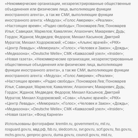
«Некоммерческие организации, незарегистрированные общественные
объединения или физические лица, выполняющие функции
иностранного агента», а так же СМИ, выполняющие функции
иностранного агента: «Медуза»; «Голос Америки»; «Реалии»;
«Настоящее время»; «Радио свободы»; Пономарев Лев; Пономарев
Илья; Савицкая; Маркелов; Камалягин; Апахончич; Макаревич; Дудь;
Гордон; Жданов; Медведев; Федоров; Михаил Касьянов; Дмитрий
Муратов; Михаил Ходорковский; «Сова»; «Альянс врачей»; «РКК»
«Центр Левады»; «Мемориал»; «Голос»; «Человек и Закон»; «Дождь»;
«Медиазона»; «Deutsche Welle»; СМК «Кавказский узел»; «Insider»;
«Новая газета», «Некоммерческие организации, незарегистрированные
общественные объединения или физические лица, выполняющие
функции иностранного агента», а так же СМИ, выполняющие функции
иностранного агента: «Медуза»; «Голос Америки»; «Реалии»;
«Настоящее время»; «Радио свободы»; Пономарев Лев; Пономарев
Илья; Савицкая; Маркелов; Камалягин; Апахончич; Макаревич; Дудь;
Гордон; Жданов; Медведев; Федоров; Михаил Касьянов; Дмитрий
Муратов; Михаил Ходорковский; «Сова»; «Альянс врачей»; «РКК»
«Центр Левады»; «Мемориал»; «Голос»; «Человек и Закон»; «Дождь»;
«Медиазона»; «Deutsche Welle»; СМК «Кавказский узел»; «Insider»;
«Новая газета»; «Фонд Карнеги»
Использованы фотографии: kremlin.ru, government.ru, mil.ru,
rosguard.gov.ru, мвд.рф, fsb.ru, sledcom.ru, svr.gov.ru, scrf.gov.ru, fso.gov.ru,
mchs.gov.ru, genproc.gov.ru, duma.gov.ru, council.gov.ru, mid.ru,