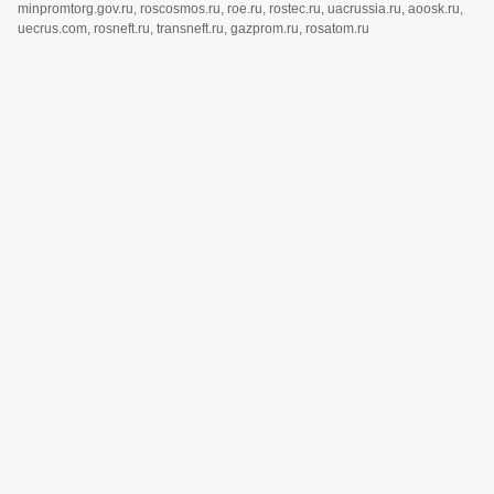
minpromtorg.gov.ru, roscosmos.ru, roe.ru, rostec.ru, uacrussia.ru, aoosk.ru,
uecrus.com, rosneft.ru, transneft.ru, gazprom.ru, rosatom.ru