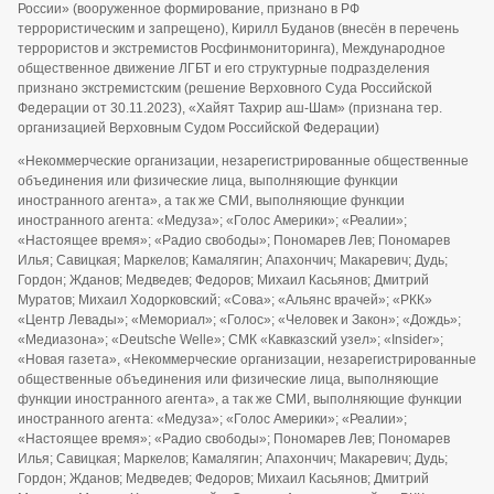
России» (вооруженное формирование, признано в РФ
террористическим и запрещено), Кирилл Буданов (внесён в перечень
террористов и экстремистов Росфинмониторинга), Международное
общественное движение ЛГБТ и его структурные подразделения
признано экстремистским (решение Верховного Суда Российской
Федерации от 30.11.2023), «Хайят Тахрир аш-Шам» (признана тер.
организацией Верховным Судом Российской Федерации)
«Некоммерческие организации, незарегистрированные общественные
объединения или физические лица, выполняющие функции
иностранного агента», а так же СМИ, выполняющие функции
иностранного агента: «Медуза»; «Голос Америки»; «Реалии»;
«Настоящее время»; «Радио свободы»; Пономарев Лев; Пономарев
Илья; Савицкая; Маркелов; Камалягин; Апахончич; Макаревич; Дудь;
Гордон; Жданов; Медведев; Федоров; Михаил Касьянов; Дмитрий
Муратов; Михаил Ходорковский; «Сова»; «Альянс врачей»; «РКК»
«Центр Левады»; «Мемориал»; «Голос»; «Человек и Закон»; «Дождь»;
«Медиазона»; «Deutsche Welle»; СМК «Кавказский узел»; «Insider»;
«Новая газета», «Некоммерческие организации, незарегистрированные
общественные объединения или физические лица, выполняющие
функции иностранного агента», а так же СМИ, выполняющие функции
иностранного агента: «Медуза»; «Голос Америки»; «Реалии»;
«Настоящее время»; «Радио свободы»; Пономарев Лев; Пономарев
Илья; Савицкая; Маркелов; Камалягин; Апахончич; Макаревич; Дудь;
Гордон; Жданов; Медведев; Федоров; Михаил Касьянов; Дмитрий