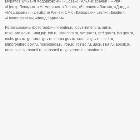
Муратов; Михаил Ходорковский; «Сова»; «Альянс врачей»; «РКК»
«Центр Левады»; «Мемориал»; «Голос»; «Человек и Закон»; «Дождь»;
«Медиазона»; «Deutsche Welle»; СМК «Кавказский узел»; «Insider»;
«Новая газета»; «Фонд Карнеги»
Использованы фотографии: kremlin.ru, government.ru, mil.ru,
rosguard.gov.ru, мвд.рф, fsb.ru, sledcom.ru, svr.gov.ru, scrf.gov.ru, fso.gov.ru,
mchs.gov.ru, genproc.gov.ru, duma.gov.ru, council.gov.ru, mid.ru,
minpromtorg.gov.ru, roscosmos.ru, roe.ru, rostec.ru, uacrussia.ru, aoosk.ru,
uecrus.com, rosneft.ru, transneft.ru, gazprom.ru, rosatom.ru