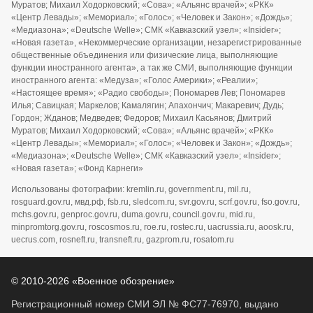
Муратов; Михаил Ходорковский; «Сова»; «Альянс врачей»; «РКК»
«Центр Левады»; «Мемориал»; «Голос»; «Человек и Закон»; «Дождь»;
«Медиазона»; «Deutsche Welle»; СМК «Кавказский узел»; «Insider»;
«Новая газета», «Некоммерческие организации, незарегистрированные
общественные объединения или физические лица, выполняющие
функции иностранного агента», а так же СМИ, выполняющие функции
иностранного агента: «Медуза»; «Голос Америки»; «Реалии»;
«Настоящее время»; «Радио свободы»; Пономарев Лев; Пономарев
Илья; Савицкая; Маркелов; Камалягин; Апахончич; Макаревич; Дудь;
Гордон; Жданов; Медведев; Федоров; Михаил Касьянов; Дмитрий
Муратов; Михаил Ходорковский; «Сова»; «Альянс врачей»; «РКК»
«Центр Левады»; «Мемориал»; «Голос»; «Человек и Закон»; «Дождь»;
«Медиазона»; «Deutsche Welle»; СМК «Кавказский узел»; «Insider»;
«Новая газета»; «Фонд Карнеги»
Использованы фотографии: kremlin.ru, government.ru, mil.ru,
rosguard.gov.ru, мвд.рф, fsb.ru, sledcom.ru, svr.gov.ru, scrf.gov.ru, fso.gov.ru,
mchs.gov.ru, genproc.gov.ru, duma.gov.ru, council.gov.ru, mid.ru,
minpromtorg.gov.ru, roscosmos.ru, roe.ru, rostec.ru, uacrussia.ru, aoosk.ru,
uecrus.com, rosneft.ru, transneft.ru, gazprom.ru, rosatom.ru
© 2010-2026 «Военное обозрение»
Регистрационный номер СМИ ЭЛ № ФС77-76970, выдано