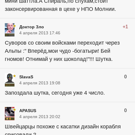
мини шаттла.А Спираль,по слухам,стоит
законсервированная в цехе у НПО Молнии.
+1
Доктор Зло
4 апреля 2013 17:46
Суворов со своим войсками переходит через
Альпы :" Вперёд,мои чудо -богатыри! Бей
гномов! Отнимай у них шоколад!"!!! Шутка.
0
SlavaS
4 апреля 2013 19:08
Запоздала шутка, сегодня уже 4 число.
0
APASUS
4 апреля 2013 20:02
Швейцарцы похоже с касатки дизайн корабля
срисовали ?