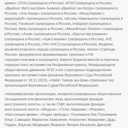
армия» (УПА) (запрещена в России), ИГИЛ (запрещена в России),
«Джабхат Фатх аш-Шам» бывшая «Джабхат ан-Нусра» (запрещена в
России), «Аль-Каида» (запрещена в России), «Фонд борьбы с
коррупцией» (запрещена в России), «Штабы Навального» (запрещена в
России), Facebook (запрещена в России), Instagram (запрещена в
России), Meta (запрещена в России), «Misanthropic Division» (запрещена
в России), «Азов» (запрещена в России), «Братья-мусульмане»
(запрещена в России), «Аум Синрике» (запрещена в России), АУЕ
(запрещена в России), УНА-УНСО (запрещена в России), Меджлис
крымскотатарского народа (запрещена в России), легион «Свобода
России» (вооруженное формирование, признано в РФ
террористическим и запрещено), Кирилл Буданов (внесён в перечень
террористов и экстремистов Росфинмониторинга), Международное
общественное движение ЛГБТ и его структурные подразделения
признано экстремистским (решение Верховного Суда Российской
Федерации от 30.11.2023), «Хайят Тахрир аш-Шам» (признана тер.
организацией Верховным Судом Российской Федерации)
«Некоммерческие организации, незарегистрированные общественные
объединения или физические лица, выполняющие функции
иностранного агента», а так же СМИ, выполняющие функции
иностранного агента: «Медуза»; «Голос Америки»; «Реалии»;
«Настоящее время»; «Радио свободы»; Пономарев Лев; Пономарев
Илья; Савицкая; Маркелов; Камалягин; Апахончич; Макаревич; Дудь;
Гордон; Жданов; Медведев; Федоров; Михаил Касьянов; Дмитрий