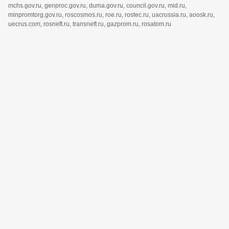
mchs.gov.ru, genproc.gov.ru, duma.gov.ru, council.gov.ru, mid.ru,
minpromtorg.gov.ru, roscosmos.ru, roe.ru, rostec.ru, uacrussia.ru, aoosk.ru,
uecrus.com, rosneft.ru, transneft.ru, gazprom.ru, rosatom.ru