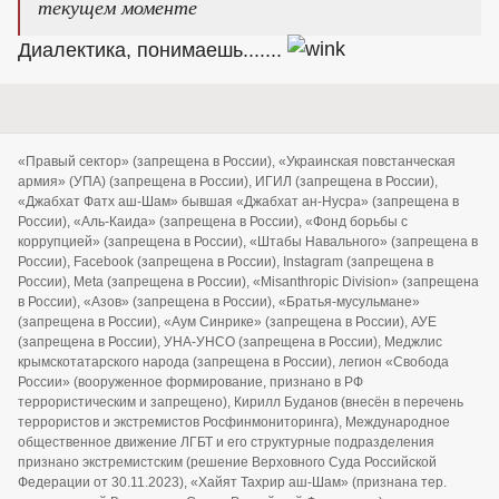
текущем моменте
Диалектика, понимаешь.......
«Правый сектор» (запрещена в России), «Украинская повстанческая
армия» (УПА) (запрещена в России), ИГИЛ (запрещена в России),
«Джабхат Фатх аш-Шам» бывшая «Джабхат ан-Нусра» (запрещена в
России), «Аль-Каида» (запрещена в России), «Фонд борьбы с
коррупцией» (запрещена в России), «Штабы Навального» (запрещена в
России), Facebook (запрещена в России), Instagram (запрещена в
России), Meta (запрещена в России), «Misanthropic Division» (запрещена
в России), «Азов» (запрещена в России), «Братья-мусульмане»
(запрещена в России), «Аум Синрике» (запрещена в России), АУЕ
(запрещена в России), УНА-УНСО (запрещена в России), Меджлис
крымскотатарского народа (запрещена в России), легион «Свобода
России» (вооруженное формирование, признано в РФ
террористическим и запрещено), Кирилл Буданов (внесён в перечень
террористов и экстремистов Росфинмониторинга), Международное
общественное движение ЛГБТ и его структурные подразделения
признано экстремистским (решение Верховного Суда Российской
Федерации от 30.11.2023), «Хайят Тахрир аш-Шам» (признана тер.