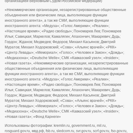
организацией Верховным Судом Российской Федерации)
«Некоммерческие организации, незарегистрированные общественные
объединения или физические лица, выполняющие функции
иностранного агента», а так же СМИ, выполняющие функции
иностранного агента: «Медуза»; «Голос Америки»; «Реалии»;
«Настоящее время»; «Радио свободы»; Пономарев Лев; Пономарев
Илья; Савицкая; Маркелов; Камалягин; Апахончич; Макаревич; Дудь;
Гордон; Жданов; Медведев; Федоров; Михаил Касьянов; Дмитрий
Муратов; Михаил Ходорковский; «Сова»; «Альянс врачей»; «РКК»
«Центр Левады»; «Мемориал»; «Голос»; «Человек и Закон»; «Дождь»;
«Медиазона»; «Deutsche Welle»; СМК «Кавказский узел»; «Insider»;
«Новая газета», «Некоммерческие организации, незарегистрированные
общественные объединения или физические лица, выполняющие
функции иностранного агента», а так же СМИ, выполняющие функции
иностранного агента: «Медуза»; «Голос Америки»; «Реалии»;
«Настоящее время»; «Радио свободы»; Пономарев Лев; Пономарев
Илья; Савицкая; Маркелов; Камалягин; Апахончич; Макаревич; Дудь;
Гордон; Жданов; Медведев; Федоров; Михаил Касьянов; Дмитрий
Муратов; Михаил Ходорковский; «Сова»; «Альянс врачей»; «РКК»
«Центр Левады»; «Мемориал»; «Голос»; «Человек и Закон»; «Дождь»;
«Медиазона»; «Deutsche Welle»; СМК «Кавказский узел»; «Insider»;
«Новая газета»; «Фонд Карнеги»
Использованы фотографии: kremlin.ru, government.ru, mil.ru,
rosguard.gov.ru, мвд.рф, fsb.ru, sledcom.ru, svr.gov.ru, scrf.gov.ru, fso.gov.ru,