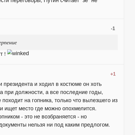
ести переговоры, Путин считает "зе" не
-1
ерпение
т !
+1
 президента и ходил в костюме он хоть
а при должности, а все последние годы,
 походит на гопника, только что вылезшего из
и ищет место где можно опохмелится.
пником - это не возбраняется - но
документы нельзя ни под каким предлогом.