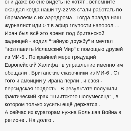
они даже во сне видеть не хотят , вспомните
скандал когда наши Ту-22М3 стали работать по
бармалеям с их аэродрома . Тогда правда наш
журналист иди 0 т в эфир глупости напорол ...
Иран был всё это время под британской
задницей - водил "тайную дружбу" и мечтал
"возглавить Исламский Мир" с помощью друзей
из МИ-6 . По крайней мере грядущий
Европейский Халифат в управление именно им
обещали . Британские сказочники из МИ-6 . От
того и амбиции у Ирана пёрли , и своя -
персидская гордость . В результате получили
фактический крах "Шиитского Полумесяца" , в
котором только хуситы ещё держатся .
А сейчас их кураторам нужна Большая Война в
регионе . На долго .