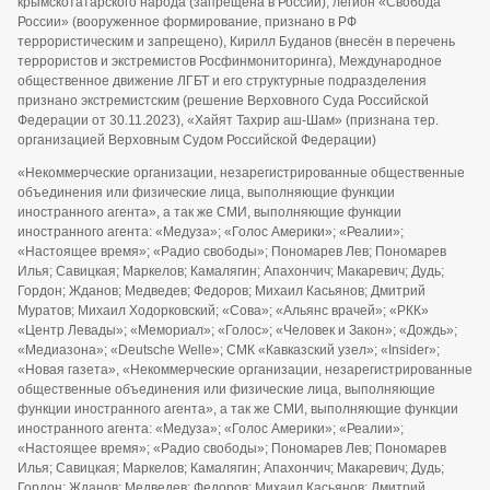
крымскотатарского народа (запрещена в России), легион «Свобода
России» (вооруженное формирование, признано в РФ
террористическим и запрещено), Кирилл Буданов (внесён в перечень
террористов и экстремистов Росфинмониторинга), Международное
общественное движение ЛГБТ и его структурные подразделения
признано экстремистским (решение Верховного Суда Российской
Федерации от 30.11.2023), «Хайят Тахрир аш-Шам» (признана тер.
организацией Верховным Судом Российской Федерации)
«Некоммерческие организации, незарегистрированные общественные
объединения или физические лица, выполняющие функции
иностранного агента», а так же СМИ, выполняющие функции
иностранного агента: «Медуза»; «Голос Америки»; «Реалии»;
«Настоящее время»; «Радио свободы»; Пономарев Лев; Пономарев
Илья; Савицкая; Маркелов; Камалягин; Апахончич; Макаревич; Дудь;
Гордон; Жданов; Медведев; Федоров; Михаил Касьянов; Дмитрий
Муратов; Михаил Ходорковский; «Сова»; «Альянс врачей»; «РКК»
«Центр Левады»; «Мемориал»; «Голос»; «Человек и Закон»; «Дождь»;
«Медиазона»; «Deutsche Welle»; СМК «Кавказский узел»; «Insider»;
«Новая газета», «Некоммерческие организации, незарегистрированные
общественные объединения или физические лица, выполняющие
функции иностранного агента», а так же СМИ, выполняющие функции
иностранного агента: «Медуза»; «Голос Америки»; «Реалии»;
«Настоящее время»; «Радио свободы»; Пономарев Лев; Пономарев
Илья; Савицкая; Маркелов; Камалягин; Апахончич; Макаревич; Дудь;
Гордон; Жданов; Медведев; Федоров; Михаил Касьянов; Дмитрий