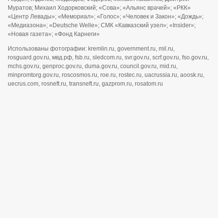
Муратов; Михаил Ходорковский; «Сова»; «Альянс врачей»; «РКК»
«Центр Левады»; «Мемориал»; «Голос»; «Человек и Закон»; «Дождь»;
«Медиазона»; «Deutsche Welle»; СМК «Кавказский узел»; «Insider»;
«Новая газета»; «Фонд Карнеги»
Использованы фотографии: kremlin.ru, government.ru, mil.ru,
rosguard.gov.ru, мвд.рф, fsb.ru, sledcom.ru, svr.gov.ru, scrf.gov.ru, fso.gov.ru,
mchs.gov.ru, genproc.gov.ru, duma.gov.ru, council.gov.ru, mid.ru,
minpromtorg.gov.ru, roscosmos.ru, roe.ru, rostec.ru, uacrussia.ru, aoosk.ru,
uecrus.com, rosneft.ru, transneft.ru, gazprom.ru, rosatom.ru