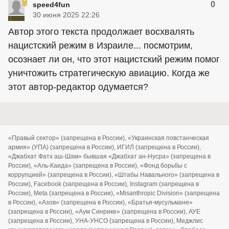
0
speed4fun
30 июня 2025 22:26
Автор этого текста продолжает восхвалять
нацистский режим в Израиле... посмотрим,
осознает ли он, что этот нацистский режим помог
уничтожить стратегическую авиацию. Когда же
этот автор-редактор одумается?
«Правый сектор» (запрещена в России), «Украинская повстанческая
армия» (УПА) (запрещена в России), ИГИЛ (запрещена в России),
«Джабхат Фатх аш-Шам» бывшая «Джабхат ан-Нусра» (запрещена в
России), «Аль-Каида» (запрещена в России), «Фонд борьбы с
коррупцией» (запрещена в России), «Штабы Навального» (запрещена в
России), Facebook (запрещена в России), Instagram (запрещена в
России), Meta (запрещена в России), «Misanthropic Division» (запрещена
в России), «Азов» (запрещена в России), «Братья-мусульмане»
(запрещена в России), «Аум Синрике» (запрещена в России), АУЕ
(запрещена в России), УНА-УНСО (запрещена в России), Меджлис