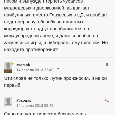
носом и вынужден терпеть чубайсов ,
медведевых и дворковичей, выдвигает
наибулиных, вместо Глазьевых в ЦБ, и вообще
ведет неравную борьбу во властных
корридорах,то вдруг преображается на
международной арене, и даже способен на
закулисные игры, и либерасты ему нипочем. Не
находите противоречия?
0
zvereok
14 апреля 2013 22:40
Эти слова не только Путин произносил, и не он
первый.
+1
Уркодав
14 апреля 2013 08:45
Одно радует в кипрском беспределе -