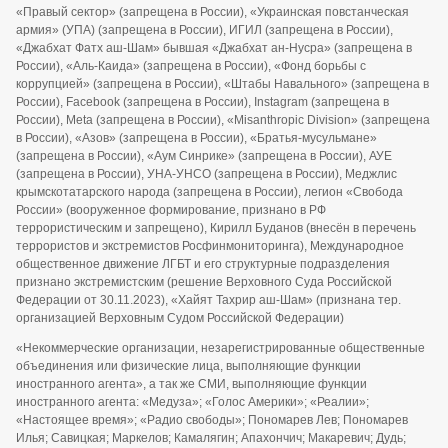
«Правый сектор» (запрещена в России), «Украинская повстанческая
армия» (УПА) (запрещена в России), ИГИЛ (запрещена в России),
«Джабхат Фатх аш-Шам» бывшая «Джабхат ан-Нусра» (запрещена в
России), «Аль-Каида» (запрещена в России), «Фонд борьбы с
коррупцией» (запрещена в России), «Штабы Навального» (запрещена в
России), Facebook (запрещена в России), Instagram (запрещена в
России), Meta (запрещена в России), «Misanthropic Division» (запрещена
в России), «Азов» (запрещена в России), «Братья-мусульмане»
(запрещена в России), «Аум Синрике» (запрещена в России), АУЕ
(запрещена в России), УНА-УНСО (запрещена в России), Меджлис
крымскотатарского народа (запрещена в России), легион «Свобода
России» (вооруженное формирование, признано в РФ
террористическим и запрещено), Кирилл Буданов (внесён в перечень
террористов и экстремистов Росфинмониторинга), Международное
общественное движение ЛГБТ и его структурные подразделения
признано экстремистским (решение Верховного Суда Российской
Федерации от 30.11.2023), «Хайят Тахрир аш-Шам» (признана тер.
организацией Верховным Судом Российской Федерации)
«Некоммерческие организации, незарегистрированные общественные
объединения или физические лица, выполняющие функции
иностранного агента», а так же СМИ, выполняющие функции
иностранного агента: «Медуза»; «Голос Америки»; «Реалии»;
«Настоящее время»; «Радио свободы»; Пономарев Лев; Пономарев
Илья; Савицкая; Маркелов; Камалягин; Апахончич; Макаревич; Дудь;