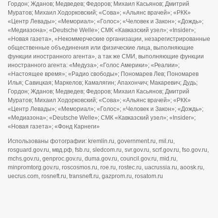
Гордон; Жданов; Медведев; Федоров; Михаил Касьянов; Дмитрий
Муратов; Михаил Ходорковский; «Сова»; «Альянс врачей»; «РКК»
«Центр Левады»; «Мемориал»; «Голос»; «Человек и Закон»; «Дождь»;
«Медиазона»; «Deutsche Welle»; СМК «Кавказский узел»; «Insider»;
«Новая газета», «Некоммерческие организации, незарегистрированные
общественные объединения или физические лица, выполняющие
функции иностранного агента», а так же СМИ, выполняющие функции
иностранного агента: «Медуза»; «Голос Америки»; «Реалии»;
«Настоящее время»; «Радио свободы»; Пономарев Лев; Пономарев
Илья; Савицкая; Маркелов; Камалягин; Апахончич; Макаревич; Дудь;
Гордон; Жданов; Медведев; Федоров; Михаил Касьянов; Дмитрий
Муратов; Михаил Ходорковский; «Сова»; «Альянс врачей»; «РКК»
«Центр Левады»; «Мемориал»; «Голос»; «Человек и Закон»; «Дождь»;
«Медиазона»; «Deutsche Welle»; СМК «Кавказский узел»; «Insider»;
«Новая газета»; «Фонд Карнеги»
Использованы фотографии: kremlin.ru, government.ru, mil.ru,
rosguard.gov.ru, мвд.рф, fsb.ru, sledcom.ru, svr.gov.ru, scrf.gov.ru, fso.gov.ru,
mchs.gov.ru, genproc.gov.ru, duma.gov.ru, council.gov.ru, mid.ru,
minpromtorg.gov.ru, roscosmos.ru, roe.ru, rostec.ru, uacrussia.ru, aoosk.ru,
uecrus.com, rosneft.ru, transneft.ru, gazprom.ru, rosatom.ru