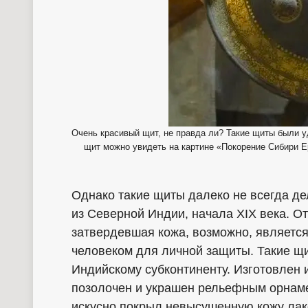
Очень красивый щит, не правда ли? Такие щиты были у
щит можно увидеть на картине «Покорение Сибири Е
Однако такие щиты далеко не всегда де
из Северной Индии, начала XIX века. От
затвердевшая кожа, возможно, являет
человеком для личной защиты. Такие щ
Индийскому субконтиненту. Изготовлен 
позолочен и украшен рельефным орнаме
искусно покрыл невысушенную кожу лако