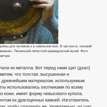
добны для лучников и в сабельном бою. В частности, похожий
рмаком». Пензенский областной краеведческий музей. Фото
автора
лали из металла. Вот перед нами щит (дхал)
метим, что толстая, высушенная и
ся древнейшим материалом, используемым
иты использовались охотниками по всему
из кожи, имеет форму невысокого купола,
нтом из драгоценных камней. Изготовитель
м, чтобы сохранить ее. Удивительно, но щит