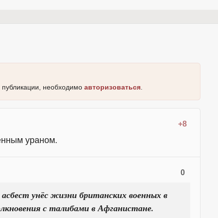
к публикации, необходимо
авторизоваться
.
+8
ённым ураном.
0
 асбест унёс жизни британских военных в
олкновения с талибами в Афганистане.