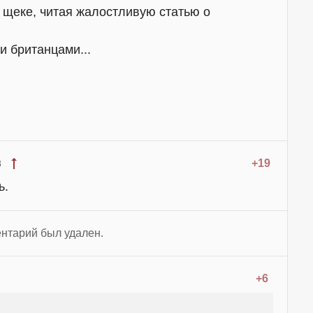
 щеке, читая жалостливую статью о
и британцами...
+19
8
ь.
нтарий был удален.
+6