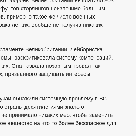
ство обороны Великобритании выплатило 803
 фунтов стерлингов неизлечимо больным
ов, примерно такое же число военных
рака лёгких, вообще не получив никаких
рламенте Великобритании. Лейбористка
иомы, раскритиковала систему компенсаций,
ких. Она назвала позорным провал так
х, призванного защищать интересы
лучаи обнажили системную проблему в ВС
о страны десятилетиями знало о
 не принимало никаких мер, чтобы заменить
ное вещество на что-то более безопасное для