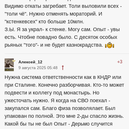
Видимо откаты загребает. Толи выловили всех -
"толи чё". Нужно отменять мораторий. И
"кстенкевсех" кто больше 10млн.
З.Ы. Я за украл- к стенке. Могу сам. Опыт - увы
есть. Чтобне повадно было. С десяток особых
рьяных "того"- и не будет казнокрадства.
+3
Алексей_12
9 августа 2025 05:48
Нужна система ответственности как в КНДР или
при Сталине. Конечно разборчивая. Кто-то может
подвести и коллегу под монастырь. Но
ужесточать нужно. Я когда на СВО поехал -
закупался сам. Благо физа позволялает. Был
упакован по полной. Это мне 2-ды спасло жизнь.
Какой бы ты не был Опыт - Дерьмо случится