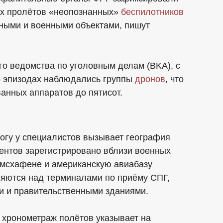
ых пролётов «неопознанных»
беспилотников
ными и военными объектами, пишут
о ведомства по уголовным делам (BKA), с
5 эпизодах наблюдались группы
дронов
, что
анных аппаратов до пятисот.
вогу у специалистов вызывает география
ентов зарегистрировано вблизи военных
ьмсхафене и американскую авиабазу
яются над терминалами по приёму СПГ,
и и правительственными зданиями.
о хронометраж полётов указывает на