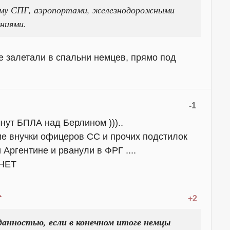
ёму СПГ, аэропортами, железнодорожными
ниями.
е залетали в спальни немцев, прямо под
-1
чнут БПЛА над Берлином )))..
ие внучки офицеров СС и прочих подстилок
Аргентине и рванули в ФРГ ....
 НЕТ
+2
анностью, если в конечном итоге немцы