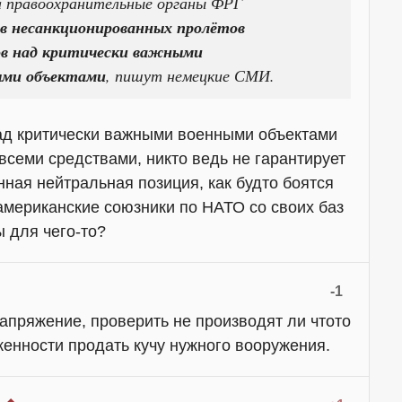
да правоохранительные органы ФРГ
ев несанкционированных пролётов
ов над критически важными
ыми объектами
, пишут немецкие СМИ.
ад критически важными военными объектами
семи средствами, никто ведь не гарантирует
нная нейтральная позиция, как будто боятся
 американские союзники по НАТО со своих баз
 для чего-то?
-1
напряжение, проверить не производят ли чтото
женности продать кучу нужного вооружения.