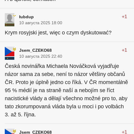
+1
łubdup
10 августа 2025 18:00
Krym rosyjski jest, więc o czym dyskutować?
+1
Jsem_CZEKO68
10 августа 2025 22:40
Česká novinářka Michaela Nováčková vyjadřuje
názor sama za sebe, není to názor většiny občanů
ČR. Proto je úplně jedno co říká. V ČR momentálně
95 % médií je na straně naší a nebojím se říct
nacistické vlády a dělají všechno možné pro to, aby
tato zkorumpovaná vláda byla u moci i po volbách
3. až 5. října.
+1
Jsem_CZEKO68