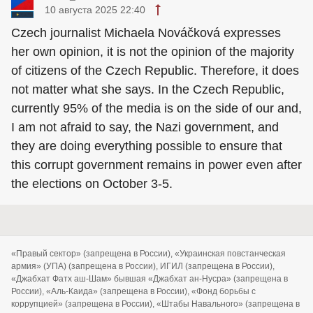
10 августа 2025 22:40
Czech journalist Michaela Nováčková expresses
her own opinion, it is not the opinion of the majority
of citizens of the Czech Republic. Therefore, it does
not matter what she says. In the Czech Republic,
currently 95% of the media is on the side of our and,
I am not afraid to say, the Nazi government, and
they are doing everything possible to ensure that
this corrupt government remains in power even after
the elections on October 3-5.
«Правый сектор» (запрещена в России), «Украинская повстанческая
армия» (УПА) (запрещена в России), ИГИЛ (запрещена в России),
«Джабхат Фатх аш-Шам» бывшая «Джабхат ан-Нусра» (запрещена в
России), «Аль-Каида» (запрещена в России), «Фонд борьбы с
коррупцией» (запрещена в России), «Штабы Навального» (запрещена в