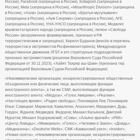
России), Facebook (запрещена в России), Instagram (запрещена в
России), Meta (запрещена в России), «Misanthropic Division» (запрещена
в России), «Азов» (запрещена в России), «Братья-мусульмане»
(запрещена в России), «Аум Синрике» (запрещена в России), АУЕ
(запрещена в России), УНА-УНСО (запрещена в России), Меджлис
крымскотатарского народа (запрещена в России), легион «Свобода
России» (вооруженное формирование, признано в РФ
террористическим и запрещено), Кирилл Буданов (внесён в перечень
террористов и экстремистов Росфинмониторинга), Международное
общественное движение ЛГБТ и его структурные подразделения
признано экстремистским (решение Верховного Суда Российской
Федерации от 30.11.2023), «Хайят Тахрир аш-Шам» (признана тер.
организацией Верховным Судом Российской Федерации)
«Некоммерческие организации, незарегистрированные общественные
объединения или физические лица, выполняющие функции
иностранного агента», а так же СМИ, выполняющие функции
иностранного агента: «Медуза»; «Голос Америки»; «Реалии»;
«Настоящее время»; «Радио свободы»; Пономарев Лев; Пономарев
Илья; Савицкая; Маркелов; Камалягин; Апахончич; Макаревич; Дудь;
Гордон; Жданов; Медведев; Федоров; Михаил Касьянов; Дмитрий
Муратов; Михаил Ходорковский; «Сова»; «Альянс врачей»; «РКК»
«Центр Левады»; «Мемориал»; «Голос»; «Человек и Закон»; «Дождь»;
«Медиазона»; «Deutsche Welle»; СМК «Кавказский узел»; «Insider»;
«Новая газета», «Некоммерческие организации, незарегистрированные