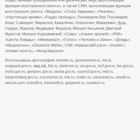
общественные объединения или физические лица, выполняющие
функции иностранного агента», а так же СМИ, выполняющие функции
иностранного агента: «Медуза»; «Голос Америки»; «Реалии»;
«Настоящее время»; «Радио свободы»; Пономарев Лев; Пономарев
Илья; Савицкая; Маркелов; Камалягин; Апахончич; Макаревич; Дудь;
Гордон; Жданов; Медведев; Федоров; Михаил Касьянов; Дмитрий
Муратов; Михаил Ходорковский; «Сова»; «Альянс врачей»; «РКК»
«Центр Левады»; «Мемориал»; «Голос»; «Человек и Закон»; «Дождь»;
«Медиазона»; «Deutsche Welle»; СМК «Кавказский узел»; «Insider»;
«Новая газета»; «Фонд Карнеги»
Использованы фотографии: kremlin.ru, government.ru, mil.ru,
rosguard.gov.ru, мвд.рф, fsb.ru, sledcom.ru, svr.gov.ru, scrf.gov.ru, fso.gov.ru,
mchs.gov.ru, genproc.gov.ru, duma.gov.ru, council.gov.ru, mid.ru,
minpromtorg.gov.ru, roscosmos.ru, roe.ru, rostec.ru, uacrussia.ru, aoosk.ru,
uecrus.com, rosneft.ru, transneft.ru, gazprom.ru, rosatom.ru