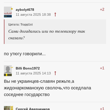
+2
aybolyt678
11 августа 2025 18:38
Цитата: Trapp1st
Сами догадались или по телевизору так
сказали?
по утюгу говорили...
+1
Billi Bons1972
11 августа 2025 14:13
Вы не
украинцев
-славян режьте,а
жидонаркоманскую сволочь,что оседлала
соседнее государство
+1
Сергей Аверченков