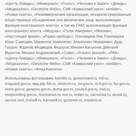
«Центр Левады»; «Мемориал»; «Голос»; «Человек и Закон»; «Дождь»;
«Медиазона»; «Deutsche Welle»; СМК «Кавказский узел»; «Insider»;
«Новая газета», «Некоммерческие организации, незарегистрированные
общественные объединения или физические лица, выполняющие
функции иностранного агента», а так же СМИ, выполняющие функции
иностранного агента: «Медуза»; «Голос Америки»; «Реалии»;
«Настоящее время»; «Радио свободы»; Пономарев Лев; Пономарев
Илья; Савицкая; Маркелов; Камалягин; Апахончич; Макаревич; Дудь;
Гордон; Жданов; Медведев; Федоров; Михаил Касьянов; Дмитрий
Муратов; Михаил Ходорковский; «Сова»; «Альянс врачей»; «РКК»
«Центр Левады»; «Мемориал»; «Голос»; «Человек и Закон»; «Дождь»;
«Медиазона»; «Deutsche Welle»; СМК «Кавказский узел»; «Insider»;
«Новая газета»; «Фонд Карнеги»
Использованы фотографии: kremlin.ru, government.ru, mil.ru,
rosguard.gov.ru, мвд.рф, fsb.ru, sledcom.ru, svr.gov.ru, scrf.gov.ru, fso.gov.ru,
mchs.gov.ru, genproc.gov.ru, duma.gov.ru, council.gov.ru, mid.ru,
minpromtorg.gov.ru, roscosmos.ru, roe.ru, rostec.ru, uacrussia.ru, aoosk.ru,
uecrus.com, rosneft.ru, transneft.ru, gazprom.ru, rosatom.ru