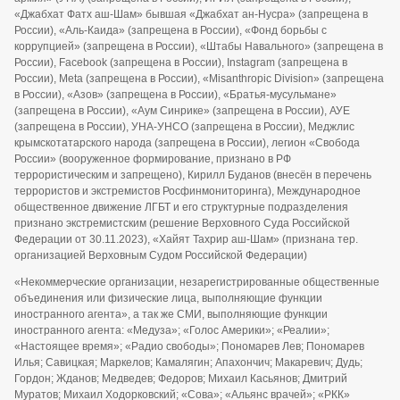
«Джабхат Фатх аш-Шам» бывшая «Джабхат ан-Нусра» (запрещена в
России), «Аль-Каида» (запрещена в России), «Фонд борьбы с
коррупцией» (запрещена в России), «Штабы Навального» (запрещена в
России), Facebook (запрещена в России), Instagram (запрещена в
России), Meta (запрещена в России), «Misanthropic Division» (запрещена
в России), «Азов» (запрещена в России), «Братья-мусульмане»
(запрещена в России), «Аум Синрике» (запрещена в России), АУЕ
(запрещена в России), УНА-УНСО (запрещена в России), Меджлис
крымскотатарского народа (запрещена в России), легион «Свобода
России» (вооруженное формирование, признано в РФ
террористическим и запрещено), Кирилл Буданов (внесён в перечень
террористов и экстремистов Росфинмониторинга), Международное
общественное движение ЛГБТ и его структурные подразделения
признано экстремистским (решение Верховного Суда Российской
Федерации от 30.11.2023), «Хайят Тахрир аш-Шам» (признана тер.
организацией Верховным Судом Российской Федерации)
«Некоммерческие организации, незарегистрированные общественные
объединения или физические лица, выполняющие функции
иностранного агента», а так же СМИ, выполняющие функции
иностранного агента: «Медуза»; «Голос Америки»; «Реалии»;
«Настоящее время»; «Радио свободы»; Пономарев Лев; Пономарев
Илья; Савицкая; Маркелов; Камалягин; Апахончич; Макаревич; Дудь;
Гордон; Жданов; Медведев; Федоров; Михаил Касьянов; Дмитрий
Муратов; Михаил Ходорковский; «Сова»; «Альянс врачей»; «РКК»