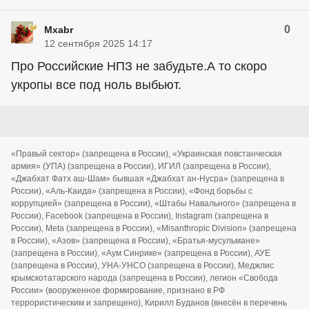
0
Mxabr
12 сентября 2025 14:17
Про Российские НПЗ не забудьте.А то скоро
укропы все под ноль выбьют.
«Правый сектор» (запрещена в России), «Украинская повстанческая
армия» (УПА) (запрещена в России), ИГИЛ (запрещена в России),
«Джабхат Фатх аш-Шам» бывшая «Джабхат ан-Нусра» (запрещена в
России), «Аль-Каида» (запрещена в России), «Фонд борьбы с
коррупцией» (запрещена в России), «Штабы Навального» (запрещена в
России), Facebook (запрещена в России), Instagram (запрещена в
России), Meta (запрещена в России), «Misanthropic Division» (запрещена
в России), «Азов» (запрещена в России), «Братья-мусульмане»
(запрещена в России), «Аум Синрике» (запрещена в России), АУЕ
(запрещена в России), УНА-УНСО (запрещена в России), Меджлис
крымскотатарского народа (запрещена в России), легион «Свобода
России» (вооруженное формирование, признано в РФ
террористическим и запрещено), Кирилл Буданов (внесён в перечень