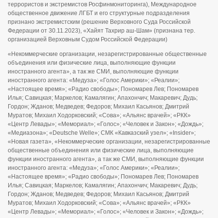
террористов и экстремистов Росфинмониторинга), Международное
общественное движение ЛГБТ и его структурные подразделения
признано экстремистским (решение Верховного Суда Российской
Федерации от 30.11.2023), «Хайят Тахрир аш-Шам» (признана тер.
организацией Верховным Судом Российской Федерации)
«Некоммерческие организации, незарегистрированные общественные
объединения или физические лица, выполняющие функции
иностранного агента», а так же СМИ, выполняющие функции
иностранного агента: «Медуза»; «Голос Америки»; «Реалии»;
«Настоящее время»; «Радио свободы»; Пономарев Лев; Пономарев
Илья; Савицкая; Маркелов; Камалягин; Апахончич; Макаревич; Дудь;
Гордон; Жданов; Медведев; Федоров; Михаил Касьянов; Дмитрий
Муратов; Михаил Ходорковский; «Сова»; «Альянс врачей»; «РКК»
«Центр Левады»; «Мемориал»; «Голос»; «Человек и Закон»; «Дождь»;
«Медиазона»; «Deutsche Welle»; СМК «Кавказский узел»; «Insider»;
«Новая газета», «Некоммерческие организации, незарегистрированные
общественные объединения или физические лица, выполняющие
функции иностранного агента», а так же СМИ, выполняющие функции
иностранного агента: «Медуза»; «Голос Америки»; «Реалии»;
«Настоящее время»; «Радио свободы»; Пономарев Лев; Пономарев
Илья; Савицкая; Маркелов; Камалягин; Апахончич; Макаревич; Дудь;
Гордон; Жданов; Медведев; Федоров; Михаил Касьянов; Дмитрий
Муратов; Михаил Ходорковский; «Сова»; «Альянс врачей»; «РКК»
«Центр Левады»; «Мемориал»; «Голос»; «Человек и Закон»; «Дождь»;