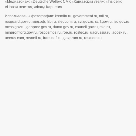
«Медиазона»; «Deutsche Welle»; СМК «Кавказский узел»; «Insider»;
«Новая газета»; «Фонд Карнеги»
Использованы фотографии: kremlin.ru, government.ru, mil.ru,
rosguard.gov.ru, мвд.рф, fsb.ru, sledcom.ru, svr.gov.ru, scrf.gov.ru, fso.gov.ru,
mchs.gov.ru, genproc.gov.ru, duma.gov.ru, council.gov.ru, mid.ru,
minpromtorg.gov.ru, roscosmos.ru, roe.ru, rostec.ru, uacrussia.ru, aoosk.ru,
uecrus.com, rosneft.ru, transneft.ru, gazprom.ru, rosatom.ru