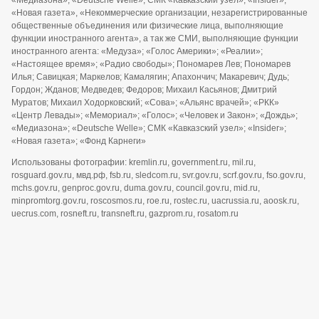
«Медиазона»; «Deutsche Welle»; СМК «Кавказский узел»; «Insider»;
«Новая газета», «Некоммерческие организации, незарегистрированные
общественные объединения или физические лица, выполняющие
функции иностранного агента», а так же СМИ, выполняющие функции
иностранного агента: «Медуза»; «Голос Америки»; «Реалии»;
«Настоящее время»; «Радио свободы»; Пономарев Лев; Пономарев
Илья; Савицкая; Маркелов; Камалягин; Апахончич; Макаревич; Дудь;
Гордон; Жданов; Медведев; Федоров; Михаил Касьянов; Дмитрий
Муратов; Михаил Ходорковский; «Сова»; «Альянс врачей»; «РКК»
«Центр Левады»; «Мемориал»; «Голос»; «Человек и Закон»; «Дождь»;
«Медиазона»; «Deutsche Welle»; СМК «Кавказский узел»; «Insider»;
«Новая газета»; «Фонд Карнеги»
Использованы фотографии: kremlin.ru, government.ru, mil.ru,
rosguard.gov.ru, мвд.рф, fsb.ru, sledcom.ru, svr.gov.ru, scrf.gov.ru, fso.gov.ru,
mchs.gov.ru, genproc.gov.ru, duma.gov.ru, council.gov.ru, mid.ru,
minpromtorg.gov.ru, roscosmos.ru, roe.ru, rostec.ru, uacrussia.ru, aoosk.ru,
uecrus.com, rosneft.ru, transneft.ru, gazprom.ru, rosatom.ru