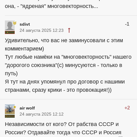
она, - "ядреная" многовекторность...
-1
sdivt
24 августа 2025 12:23
Удивительно, что вас не заминусовали с этим
комментарием)
Тут любые намёки на "многовекторность" нашего
"дорогого союзника"(с) минусуются - только в
путь)
Я тут на днях упомянул про договор с нашими
странами, сразу крики - это провокация!))
+2
air wolf
24 августа 2025 12:12
Независимости от кого? От рабства СССР и
России? Отдавайте тогда что СССР и Россия