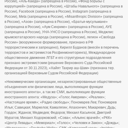
России), «Аль-Каида» (запрещена в России), «Фонд борьбы с
коррупцией» (запрещена в России), «Штабы Навального» (запрещена в
России), Facebook (запрещена в России), Instagram (запрещена в
России), Meta (запрещена в России), «Misanthropic Division» (запрещена
в России), «Азов» (запрещена в России), «Братья-мусульмане»
(запрещена в России), «Аум Синрике» (запрещена в России), АУЕ
(запрещена в России), УНА-УНСО (запрещена в России), Меджлис
крымскотатарского народа (запрещена в России), легион «Свобода
России» (вооруженное формирование, признано в РФ
террористическим и запрещено), Кирилл Буданов (внесён в перечень
террористов и экстремистов Росфинмониторинга), Международное
общественное движение ЛГБТ и его структурные подразделения
признано экстремистским (решение Верховного Суда Российской
Федерации от 30.11.2023), «Хайят Тахрир аш-Шам» (признана тер.
организацией Верховным Судом Российской Федерации)
«Некоммерческие организации, незарегистрированные общественные
объединения или физические лица, выполняющие функции
иностранного агента», а так же СМИ, выполняющие функции
иностранного агента: «Медуза»; «Голос Америки»; «Реалии»;
«Настоящее время»; «Радио свободы»; Пономарев Лев; Пономарев
Илья; Савицкая; Маркелов; Камалягин; Апахончич; Макаревич; Дудь;
Гордон; Жданов; Медведев; Федоров; Михаил Касьянов; Дмитрий
Муратов; Михаил Ходорковский; «Сова»; «Альянс врачей»; «РКК»
«Центр Левады»; «Мемориал»; «Голос»; «Человек и Закон»; «Дождь»;