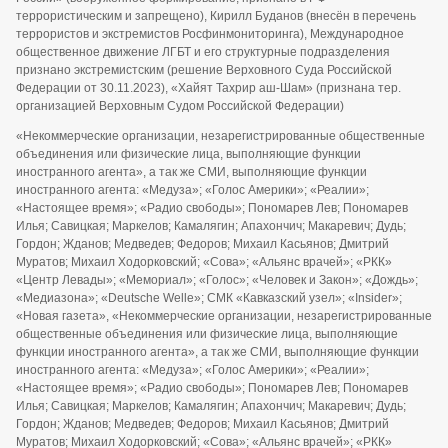
террористическим и запрещено), Кирилл Буданов (внесён в перечень
террористов и экстремистов Росфинмониторинга), Международное
общественное движение ЛГБТ и его структурные подразделения
признано экстремистским (решение Верховного Суда Российской
Федерации от 30.11.2023), «Хайят Тахрир аш-Шам» (признана тер.
организацией Верховным Судом Российской Федерации)
«Некоммерческие организации, незарегистрированные общественные
объединения или физические лица, выполняющие функции
иностранного агента», а так же СМИ, выполняющие функции
иностранного агента: «Медуза»; «Голос Америки»; «Реалии»;
«Настоящее время»; «Радио свободы»; Пономарев Лев; Пономарев
Илья; Савицкая; Маркелов; Камалягин; Апахончич; Макаревич; Дудь;
Гордон; Жданов; Медведев; Федоров; Михаил Касьянов; Дмитрий
Муратов; Михаил Ходорковский; «Сова»; «Альянс врачей»; «РКК»
«Центр Левады»; «Мемориал»; «Голос»; «Человек и Закон»; «Дождь»;
«Медиазона»; «Deutsche Welle»; СМК «Кавказский узел»; «Insider»;
«Новая газета», «Некоммерческие организации, незарегистрированные
общественные объединения или физические лица, выполняющие
функции иностранного агента», а так же СМИ, выполняющие функции
иностранного агента: «Медуза»; «Голос Америки»; «Реалии»;
«Настоящее время»; «Радио свободы»; Пономарев Лев; Пономарев
Илья; Савицкая; Маркелов; Камалягин; Апахончич; Макаревич; Дудь;
Гордон; Жданов; Медведев; Федоров; Михаил Касьянов; Дмитрий
Муратов; Михаил Ходорковский; «Сова»; «Альянс врачей»; «РКК»