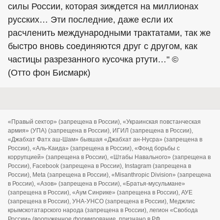
силы России, которая зиждется на миллионах
русских… Эти последние, даже если их
расчленить международными трактатами, так же
быстро вновь соединяются друг с другом, как
частицы разрезанного кусочка ртути…" ©
(Отто фон Бисмарк)
«Правый сектор» (запрещена в России), «Украинская повстанческая
армия» (УПА) (запрещена в России), ИГИЛ (запрещена в России),
«Джабхат Фатх аш-Шам» бывшая «Джабхат ан-Нусра» (запрещена в
России), «Аль-Каида» (запрещена в России), «Фонд борьбы с
коррупцией» (запрещена в России), «Штабы Навального» (запрещена в
России), Facebook (запрещена в России), Instagram (запрещена в
России), Meta (запрещена в России), «Misanthropic Division» (запрещена
в России), «Азов» (запрещена в России), «Братья-мусульмане»
(запрещена в России), «Аум Синрике» (запрещена в России), АУЕ
(запрещена в России), УНА-УНСО (запрещена в России), Меджлис
крымскотатарского народа (запрещена в России), легион «Свобода
России» (вооруженное формирование, признано в РФ