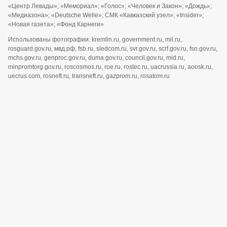
«Центр Левады»; «Мемориал»; «Голос»; «Человек и Закон»; «Дождь»;
«Медиазона»; «Deutsche Welle»; СМК «Кавказский узел»; «Insider»;
«Новая газета»; «Фонд Карнеги»
Использованы фотографии: kremlin.ru, government.ru, mil.ru,
rosguard.gov.ru, мвд.рф, fsb.ru, sledcom.ru, svr.gov.ru, scrf.gov.ru, fso.gov.ru,
mchs.gov.ru, genproc.gov.ru, duma.gov.ru, council.gov.ru, mid.ru,
minpromtorg.gov.ru, roscosmos.ru, roe.ru, rostec.ru, uacrussia.ru, aoosk.ru,
uecrus.com, rosneft.ru, transneft.ru, gazprom.ru, rosatom.ru