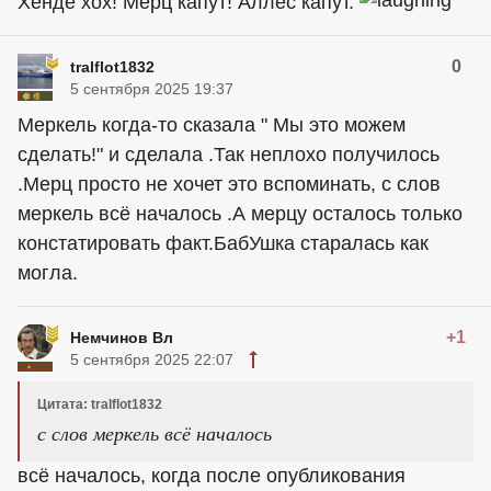
Хенде хох! Мерц капут! Аллес капут.
0
tralflot1832
5 сентября 2025 19:37
Меркель когда-то сказала " Мы это можем
сделать!" и сделала .Так неплохо получилось
.Мерц просто не хочет это вспоминать, с слов
меркель всё началось .А мерцу осталось только
констатировать факт.БабУшка старалась как
могла.
+1
Немчинов Вл
5 сентября 2025 22:07
Цитата: tralflot1832
с слов меркель всё началось
всё началось, когда после опубликования