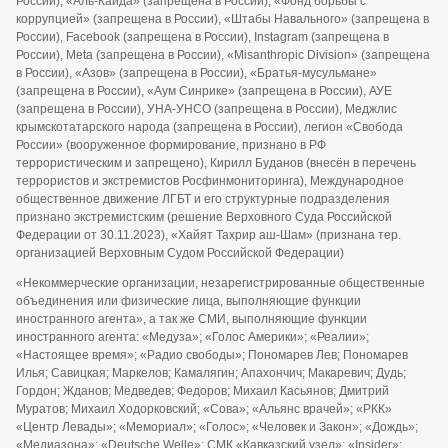
России), «Аль-Каида» (запрещена в России), «Фонд борьбы с
коррупцией» (запрещена в России), «Штабы Навального» (запрещена в
России), Facebook (запрещена в России), Instagram (запрещена в
России), Meta (запрещена в России), «Misanthropic Division» (запрещена
в России), «Азов» (запрещена в России), «Братья-мусульмане»
(запрещена в России), «Аум Синрике» (запрещена в России), АУЕ
(запрещена в России), УНА-УНСО (запрещена в России), Меджлис
крымскотатарского народа (запрещена в России), легион «Свобода
России» (вооруженное формирование, признано в РФ
террористическим и запрещено), Кирилл Буданов (внесён в перечень
террористов и экстремистов Росфинмониторинга), Международное
общественное движение ЛГБТ и его структурные подразделения
признано экстремистским (решение Верховного Суда Российской
Федерации от 30.11.2023), «Хайят Тахрир аш-Шам» (признана тер.
организацией Верховным Судом Российской Федерации)
«Некоммерческие организации, незарегистрированные общественные
объединения или физические лица, выполняющие функции
иностранного агента», а так же СМИ, выполняющие функции
иностранного агента: «Медуза»; «Голос Америки»; «Реалии»;
«Настоящее время»; «Радио свободы»; Пономарев Лев; Пономарев
Илья; Савицкая; Маркелов; Камалягин; Апахончич; Макаревич; Дудь;
Гордон; Жданов; Медведев; Федоров; Михаил Касьянов; Дмитрий
Муратов; Михаил Ходорковский; «Сова»; «Альянс врачей»; «РКК»
«Центр Левады»; «Мемориал»; «Голос»; «Человек и Закон»; «Дождь»;
«Медиазона»; «Deutsche Welle»; СМК «Кавказский узел»; «Insider»;