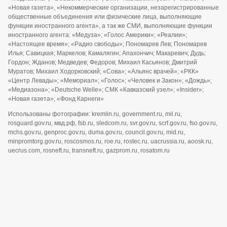
«Новая газета», «Некоммерческие организации, незарегистрированные
общественные объединения или физические лица, выполняющие
функции иностранного агента», а так же СМИ, выполняющие функции
иностранного агента: «Медуза»; «Голос Америки»; «Реалии»;
«Настоящее время»; «Радио свободы»; Пономарев Лев; Пономарев
Илья; Савицкая; Маркелов; Камалягин; Апахончич; Макаревич; Дудь;
Гордон; Жданов; Медведев; Федоров; Михаил Касьянов; Дмитрий
Муратов; Михаил Ходорковский; «Сова»; «Альянс врачей»; «РКК»
«Центр Левады»; «Мемориал»; «Голос»; «Человек и Закон»; «Дождь»;
«Медиазона»; «Deutsche Welle»; СМК «Кавказский узел»; «Insider»;
«Новая газета»; «Фонд Карнеги»
Использованы фотографии: kremlin.ru, government.ru, mil.ru,
rosguard.gov.ru, мвд.рф, fsb.ru, sledcom.ru, svr.gov.ru, scrf.gov.ru, fso.gov.ru,
mchs.gov.ru, genproc.gov.ru, duma.gov.ru, council.gov.ru, mid.ru,
minpromtorg.gov.ru, roscosmos.ru, roe.ru, rostec.ru, uacrussia.ru, aoosk.ru,
uecrus.com, rosneft.ru, transneft.ru, gazprom.ru, rosatom.ru