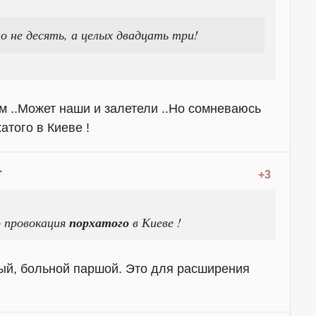
о не десять, а целых двадцать три!
ом ..Может наши и залетели ..Но сомневаюсь
атого в Киеве !
+3
о провокация
порхатого
в Киеве !
ый, больной паршой. Это для расширения