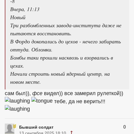
-8
Вчера, 11:13
Новый
Три разбомбленных завода-института даже не
пытаются восстановить.
В Фордо докопались до цехов - нечего забирать
оттуда. Обломки.
Бомбы таки прошли насквозь и взорвались в
цехах.
Начили строить новый ядерный центр, на
новом месте.
сам был)),
фсе
видел)) все замерил рулеткой))
тебе, да не верить!!!
0
Бывший солдат
13 сентября 2025 18:10