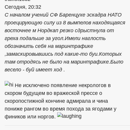
Сегодня, 20:32
С началом учений СФ Баренцухе эскадра НАТО
проецирующую силу из 8 вымпелов находящаяся
восточнее м Нордкап резко сдрыстнула от
греха подальше за угол.Имели наглость
обозначить себя на маринтрафике
,замаскировывшись под какие-то буи.Которых
там отродясь не было на маринтрафике.Было
весело - буй имеет ход .
Не исключено появление некрологов в
скором будущем во вражеской прессе о
скоропостижной кончине адмирала и чина
пониже рангом во время похода за ягодами у
фиников или норгов.