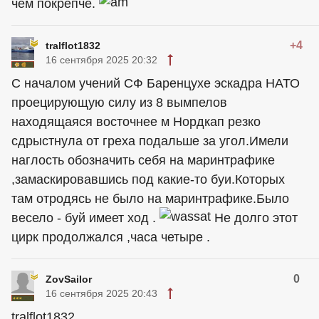
чем покрепче.
+4
tralflot1832
16 сентября 2025 20:32
С началом учений СФ Баренцухе эскадра НАТО
проецирующую силу из 8 вымпелов
находящаяся восточнее м Нордкап резко
сдрыстнула от греха подальше за угол.Имели
наглость обозначить себя на маринтрафике
,замаскировавшись под какие-то буи.Которых
там отродясь не было на маринтрафике.Было
весело - буй имеет ход .
Не долго этот
цирк продолжался ,часа четыре .
0
ZovSailor
16 сентября 2025 20:43
tralflot1832