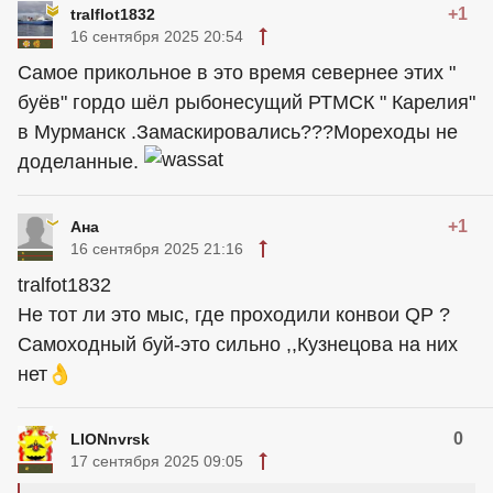
+1
tralflot1832
16 сентября 2025 20:54
Самое прикольное в это время севернее этих "
буёв" гордо шёл рыбонесущий РТМСК " Карелия"
в Мурманск .Замаскировались???Мореходы не
доделанные.
+1
Ана
16 сентября 2025 21:16
tralfot1832
Не тот ли это мыс, где проходили конвои QP ?
Самоходный буй-это сильно ,,Кузнецова на них
нет👌
0
LIONnvrsk
17 сентября 2025 09:05