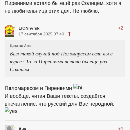
Пирениями встало бы ещё раз Солнцем, хотя я
не любительница этих дел. Не люблю.
+2
LIONnvrsk
17 сентября 2025 07:40
Цитата: Ана
Был такой случай под Поломаресом если вы в
курсе? То за Пирениями встало бы ещё раз
Солнцем
П
а
ломаресом и Пирен
е
ями
И вообще, читая Ваши тексты, создаётся
впечатление, что русский для Вас неродной.
+1
Ана