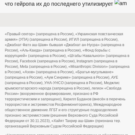
что гейропа их до последнего утилизирует
«Правый сектор» (запрещена в России), «Украинская повстанческая
армия» (УПА) (запрещена в России), ИГИЛ (запрещена в России),
«Джабхат Фатх аш-Шам» бывшая «Джабхат ан-Нусра» (запрещена в
России), «Аль-Каида» (запрещена в России), «Фонд борьбы с
коррупцией» (запрещена в России), «Штабы Навального» (запрещена в
России), Facebook (запрещена в России), Instagram (запрещена в
России), Meta (запрещена в России), «Misanthropic Division» (запрещена
в России), «Азов» (запрещена в России), «Братья-мусульмане»
(запрещена в России), «Аум Синрике» (запрещена в России), АУЕ
(запрещена в России), УНА-УНСО (запрещена в России), Меджлис
крымскотатарского народа (запрещена в России), легион «Свобода
России» (вооруженное формирование, признано в РФ
террористическим и запрещено), Кирилл Буданов (внесён в перечень
террористов и экстремистов Росфинмониторинга), Международное
общественное движение ЛГБТ и его структурные подразделения
признано экстремистским (решение Верховного Суда Российской
Федерации от 30.11.2023), «Хайят Тахрир аш-Шам» (признана тер.
организацией Верховным Судом Российской Федерации)