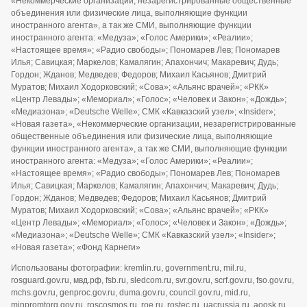
«Некоммерческие организации, незарегистрированные общественные
объединения или физические лица, выполняющие функции
иностранного агента», а так же СМИ, выполняющие функции
иностранного агента: «Медуза»; «Голос Америки»; «Реалии»;
«Настоящее время»; «Радио свободы»; Пономарев Лев; Пономарев
Илья; Савицкая; Маркелов; Камалягин; Апахончич; Макаревич; Дудь;
Гордон; Жданов; Медведев; Федоров; Михаил Касьянов; Дмитрий
Муратов; Михаил Ходорковский; «Сова»; «Альянс врачей»; «РКК»
«Центр Левады»; «Мемориал»; «Голос»; «Человек и Закон»; «Дождь»;
«Медиазона»; «Deutsche Welle»; СМК «Кавказский узел»; «Insider»;
«Новая газета», «Некоммерческие организации, незарегистрированные
общественные объединения или физические лица, выполняющие
функции иностранного агента», а так же СМИ, выполняющие функции
иностранного агента: «Медуза»; «Голос Америки»; «Реалии»;
«Настоящее время»; «Радио свободы»; Пономарев Лев; Пономарев
Илья; Савицкая; Маркелов; Камалягин; Апахончич; Макаревич; Дудь;
Гордон; Жданов; Медведев; Федоров; Михаил Касьянов; Дмитрий
Муратов; Михаил Ходорковский; «Сова»; «Альянс врачей»; «РКК»
«Центр Левады»; «Мемориал»; «Голос»; «Человек и Закон»; «Дождь»;
«Медиазона»; «Deutsche Welle»; СМК «Кавказский узел»; «Insider»;
«Новая газета»; «Фонд Карнеги»
Использованы фотографии: kremlin.ru, government.ru, mil.ru,
rosguard.gov.ru, мвд.рф, fsb.ru, sledcom.ru, svr.gov.ru, scrf.gov.ru, fso.gov.ru,
mchs.gov.ru, genproc.gov.ru, duma.gov.ru, council.gov.ru, mid.ru,
minpromtorg.gov.ru, roscosmos.ru, roe.ru, rostec.ru, uacrussia.ru, aoosk.ru,