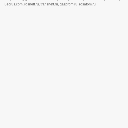
uecrus.com, rosneft.ru, transneft.ru, gazprom.ru, rosatom.ru