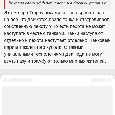
доказал свою эффективность в боевых условиях.
Это же про Trophy писали что оно срабатывает
на все что движется возле танка и отстреливает
собственную пехоту ? То есть пехота не может
наступать вместе с танками. Танки наступают
отдельно и пехота наступает отдельно. Танковый
вариант железного купола. С такими
уникальными технологиями два года не могут
взять Газу и трамбуют только мирных жителей.
«Правый сектор» (запрещена в России), «Украинская повстанческая
армия» (УПА) (запрещена в России), ИГИЛ (запрещена в России),
«Джабхат Фатх аш-Шам» бывшая «Джабхат ан-Нусра» (запрещена в
России), «Аль-Каида» (запрещена в России), «Фонд борьбы с
коррупцией» (запрещена в России), «Штабы Навального» (запрещена в
России), Facebook (запрещена в России), Instagram (запрещена в
России), Meta (запрещена в России), «Misanthropic Division» (запрещена