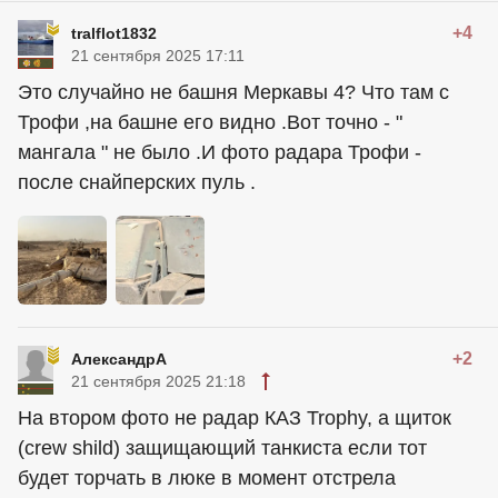
+4
tralflot1832
21 сентября 2025 17:11
Это случайно не башня Меркавы 4? Что там с
Трофи ,на башне его видно .Вот точно - "
мангала " не было .И фото радара Трофи -
после снайперских пуль .
+2
АлександрА
21 сентября 2025 21:18
На втором фото не радар КАЗ Trophy, а щиток
(crew shild) защищающий танкиста если тот
будет торчать в люке в момент отстрела