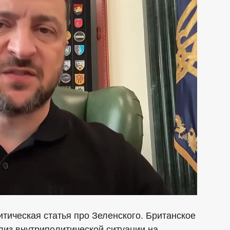
тическая статья про Зеленского. Британское
лиз внутриполитической ситуации на