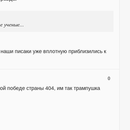
 ученые...
 наши писаки уже вплотную приблизились к
0
рой победе страны 404, им так трампушка