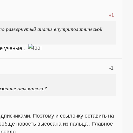
+1
ало развернутый анализ внутриполитической
е ученые...
-1
издание отличилось?
одписчиками. Поэтому и ссылочку оставить на
ообще новость высосана из пальца . Главное
правда.