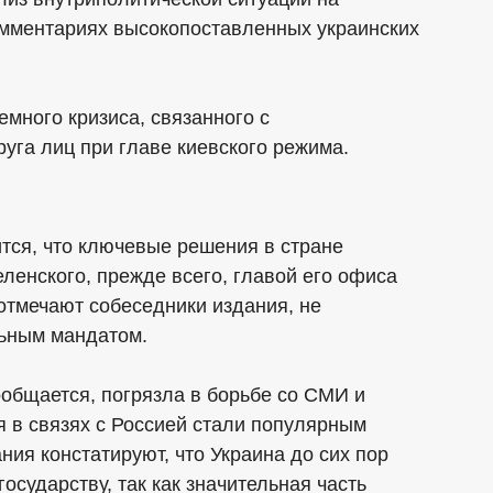
омментариях высокопоставленных украинских
емного кризиса, связанного с
руга лиц при главе киевского режима.
ится, что ключевые решения в стране
енского, прежде всего, главой его офиса
отмечают собеседники издания, не
льным мандатом.
ообщается, погрязла в борьбе со СМИ и
я в связях с Россией стали популярным
ия констатируют, что Украина до сих пор
осударству, так как значительная часть