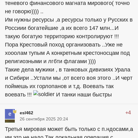
теневого финансового магната мирового( точно
не говорю)))) ..
Им нужны ресурсы ,а ресурсы только у Русских в
Россиии богатейшие ,а их всего 147 млн...И
такую богатую территорию контролируют !!!
Пора Крестовый поход организовать ..Уже не
хооолам тупым А конкретным крестоносцам под
религиозными и лгбти флагами ))))
Такие дела мужики , в танковых дивизиях Урала
и Сибири ..Устали мы ,от всего воя этого ..И черт
поймешь их горлопанов и т.д. Воевать так
воевать !!!
И танки наши быстры
+4
esl462
26 сентября 2025 20:24
Третья мировая может быть только с п.ндосами,а
им это не надо.Так,локальная операция с