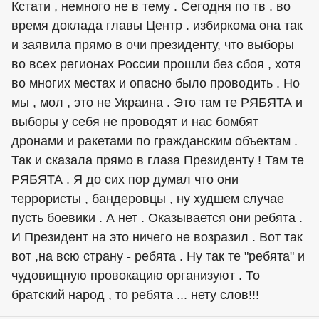
Кстати , немного не в тему . Сегодня по тв . во
время доклада главы Центр . избиркома она так
и заявила прямо в очи президенту, что выборы
во всех регионах России прошли без сбоя , хотя
во многих местах и опасно было проводить . Но
мы , мол , это не Украина . Это там те РЯБЯТА и
выборы у себя не проводят и нас бомбят
дронами и ракетами по гражданским объектам .
Так и сказала прямо в глаза Президенту ! Там те
РЯБЯТА . Я до сих пор думал что они
террористы , бандеровцы , ну худшем случае
пусть боевики . А нет . Оказывается они ребята .
И Президент на это ничего не возразил . Вот так
вот ,на всю страну - ребята . Ну так те "ребята" и
чудовищную провокацию организуют . То
братский народ , то ребята ... нету слов!!!