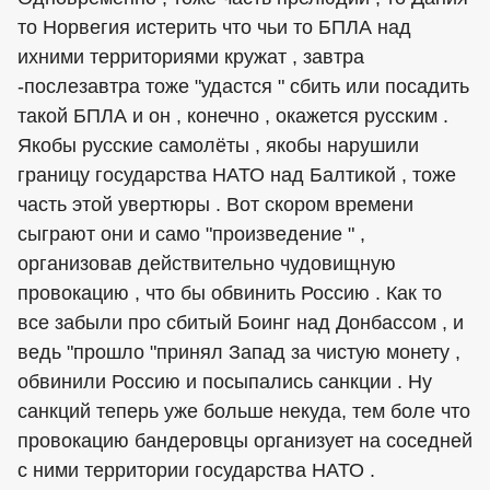
то Норвегия истерить что чьи то БПЛА над
ихними территориями кружат , завтра
-послезавтра тоже "удастся " сбить или посадить
такой БПЛА и он , конечно , окажется русским .
Якобы русские самолёты , якобы нарушили
границу государства НАТО над Балтикой , тоже
часть этой увертюры . Вот скором времени
сыграют они и само "произведение " ,
организовав действительно чудовищную
провокацию , что бы обвинить Россию . Как то
все забыли про сбитый Боинг над Донбассом , и
ведь "прошло "принял Запад за чистую монету ,
обвинили Россию и посыпались санкции . Ну
санкций теперь уже больше некуда, тем боле что
провокацию бандеровцы организует на соседней
с ними территории государства НАТО .