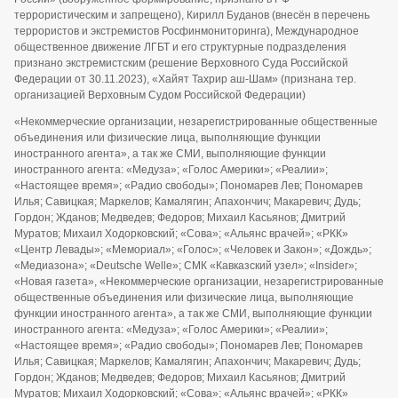
террористическим и запрещено), Кирилл Буданов (внесён в перечень
террористов и экстремистов Росфинмониторинга), Международное
общественное движение ЛГБТ и его структурные подразделения
признано экстремистским (решение Верховного Суда Российской
Федерации от 30.11.2023), «Хайят Тахрир аш-Шам» (признана тер.
организацией Верховным Судом Российской Федерации)
«Некоммерческие организации, незарегистрированные общественные
объединения или физические лица, выполняющие функции
иностранного агента», а так же СМИ, выполняющие функции
иностранного агента: «Медуза»; «Голос Америки»; «Реалии»;
«Настоящее время»; «Радио свободы»; Пономарев Лев; Пономарев
Илья; Савицкая; Маркелов; Камалягин; Апахончич; Макаревич; Дудь;
Гордон; Жданов; Медведев; Федоров; Михаил Касьянов; Дмитрий
Муратов; Михаил Ходорковский; «Сова»; «Альянс врачей»; «РКК»
«Центр Левады»; «Мемориал»; «Голос»; «Человек и Закон»; «Дождь»;
«Медиазона»; «Deutsche Welle»; СМК «Кавказский узел»; «Insider»;
«Новая газета», «Некоммерческие организации, незарегистрированные
общественные объединения или физические лица, выполняющие
функции иностранного агента», а так же СМИ, выполняющие функции
иностранного агента: «Медуза»; «Голос Америки»; «Реалии»;
«Настоящее время»; «Радио свободы»; Пономарев Лев; Пономарев
Илья; Савицкая; Маркелов; Камалягин; Апахончич; Макаревич; Дудь;
Гордон; Жданов; Медведев; Федоров; Михаил Касьянов; Дмитрий
Муратов; Михаил Ходорковский; «Сова»; «Альянс врачей»; «РКК»