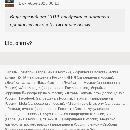
1 октября 2025 00:10
Вице-президент США предрекает шатдаун
правительства в ближайшее время
Шо, опять?
«Правый сектор» (запрещена в России), «Украинская повстанческая
армия» (УПА) (запрещена в России), ИГИЛ (запрещена в России),
«Джабхат Фатх аш-Шам» бывшая «Джабхат ан-Нусра» (запрещена в
России), «Аль-Каида» (запрещена в России), «Фонд борьбы с
коррупцией» (запрещена в России), «Штабы Навального» (запрещена в
России), Facebook (запрещена в России), Instagram (запрещена в
России), Meta (запрещена в России), «Misanthropic Division» (запрещена
в России), «Азов» (запрещена в России), «Братья-мусульмане»
(запрещена в России), «Аум Синрике» (запрещена в России), АУЕ
(запрещена в России), УНА-УНСО (запрещена в России), Меджлис
крымскотатарского народа (запрещена в России), легион «Свобода
России» (вооруженное формирование, признано в РФ