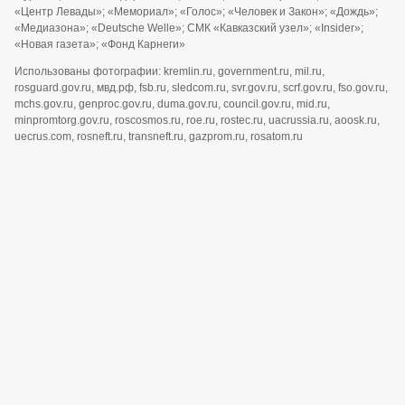
«Центр Левады»; «Мемориал»; «Голос»; «Человек и Закон»; «Дождь»;
«Медиазона»; «Deutsche Welle»; СМК «Кавказский узел»; «Insider»;
«Новая газета»; «Фонд Карнеги»
Использованы фотографии: kremlin.ru, government.ru, mil.ru,
rosguard.gov.ru, мвд.рф, fsb.ru, sledcom.ru, svr.gov.ru, scrf.gov.ru, fso.gov.ru,
mchs.gov.ru, genproc.gov.ru, duma.gov.ru, council.gov.ru, mid.ru,
minpromtorg.gov.ru, roscosmos.ru, roe.ru, rostec.ru, uacrussia.ru, aoosk.ru,
uecrus.com, rosneft.ru, transneft.ru, gazprom.ru, rosatom.ru