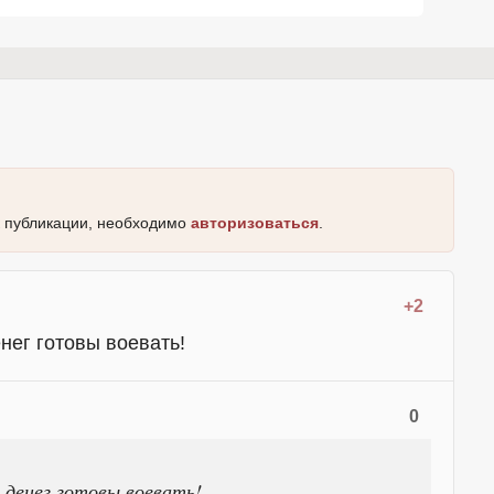
к публикации, необходимо
авторизоваться
.
+2
енег готовы воевать!
0
з денег готовы воевать!