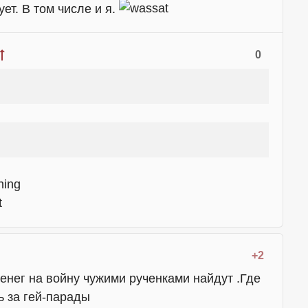
ет. В том числе и я.
0
+2
денег на войну чужими рученками найдут .Где
ь за гей-парады