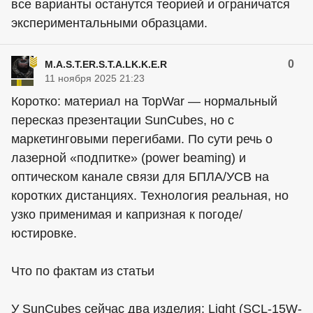
все варианты останутся теорией и ограничатся
экспериментальными образцами.
0
M.A.S.T.ER.S.T.A.LK.K.E.R
11 ноября 2025 21:23
Коротко: материал на TopWar — нормальный
пересказ презентации SunCubes, но с
маркетинговыми перегибами. По сути речь о
лазерной «подпитке» (power beaming) и
оптическом канале связи для БПЛА/УСВ на
коротких дистанциях. Технология реальная, но
узко применимая и капризная к погоде/
юстировке.
Что по фактам из статьи
У SunCubes сейчас два изделия: Light (SCL-15W-