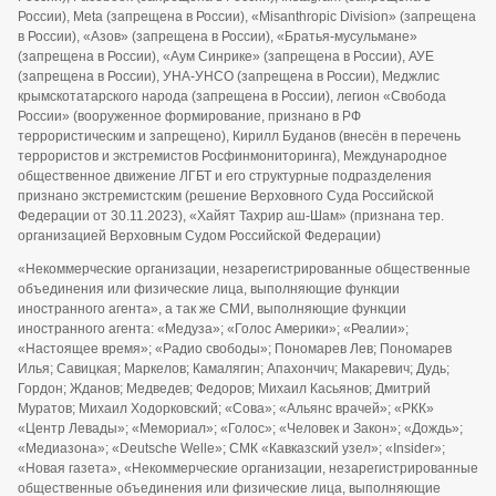
России), Meta (запрещена в России), «Misanthropic Division» (запрещена
в России), «Азов» (запрещена в России), «Братья-мусульмане»
(запрещена в России), «Аум Синрике» (запрещена в России), АУЕ
(запрещена в России), УНА-УНСО (запрещена в России), Меджлис
крымскотатарского народа (запрещена в России), легион «Свобода
России» (вооруженное формирование, признано в РФ
террористическим и запрещено), Кирилл Буданов (внесён в перечень
террористов и экстремистов Росфинмониторинга), Международное
общественное движение ЛГБТ и его структурные подразделения
признано экстремистским (решение Верховного Суда Российской
Федерации от 30.11.2023), «Хайят Тахрир аш-Шам» (признана тер.
организацией Верховным Судом Российской Федерации)
«Некоммерческие организации, незарегистрированные общественные
объединения или физические лица, выполняющие функции
иностранного агента», а так же СМИ, выполняющие функции
иностранного агента: «Медуза»; «Голос Америки»; «Реалии»;
«Настоящее время»; «Радио свободы»; Пономарев Лев; Пономарев
Илья; Савицкая; Маркелов; Камалягин; Апахончич; Макаревич; Дудь;
Гордон; Жданов; Медведев; Федоров; Михаил Касьянов; Дмитрий
Муратов; Михаил Ходорковский; «Сова»; «Альянс врачей»; «РКК»
«Центр Левады»; «Мемориал»; «Голос»; «Человек и Закон»; «Дождь»;
«Медиазона»; «Deutsche Welle»; СМК «Кавказский узел»; «Insider»;
«Новая газета», «Некоммерческие организации, незарегистрированные
общественные объединения или физические лица, выполняющие