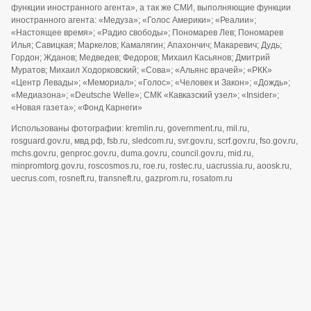
функции иностранного агента», а так же СМИ, выполняющие функции
иностранного агента: «Медуза»; «Голос Америки»; «Реалии»;
«Настоящее время»; «Радио свободы»; Пономарев Лев; Пономарев
Илья; Савицкая; Маркелов; Камалягин; Апахончич; Макаревич; Дудь;
Гордон; Жданов; Медведев; Федоров; Михаил Касьянов; Дмитрий
Муратов; Михаил Ходорковский; «Сова»; «Альянс врачей»; «РКК»
«Центр Левады»; «Мемориал»; «Голос»; «Человек и Закон»; «Дождь»;
«Медиазона»; «Deutsche Welle»; СМК «Кавказский узел»; «Insider»;
«Новая газета»; «Фонд Карнеги»
Использованы фотографии: kremlin.ru, government.ru, mil.ru,
rosguard.gov.ru, мвд.рф, fsb.ru, sledcom.ru, svr.gov.ru, scrf.gov.ru, fso.gov.ru,
mchs.gov.ru, genproc.gov.ru, duma.gov.ru, council.gov.ru, mid.ru,
minpromtorg.gov.ru, roscosmos.ru, roe.ru, rostec.ru, uacrussia.ru, aoosk.ru,
uecrus.com, rosneft.ru, transneft.ru, gazprom.ru, rosatom.ru