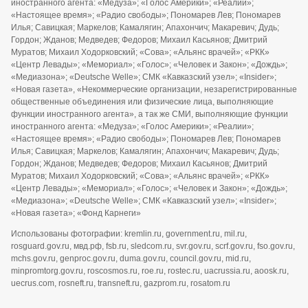
иностранного агента: «Медуза»; «Голос Америки»; «Реалии»;
«Настоящее время»; «Радио свободы»; Пономарев Лев; Пономарев
Илья; Савицкая; Маркелов; Камалягин; Апахончич; Макаревич; Дудь;
Гордон; Жданов; Медведев; Федоров; Михаил Касьянов; Дмитрий
Муратов; Михаил Ходорковский; «Сова»; «Альянс врачей»; «РКК»
«Центр Левады»; «Мемориал»; «Голос»; «Человек и Закон»; «Дождь»;
«Медиазона»; «Deutsche Welle»; СМК «Кавказский узел»; «Insider»;
«Новая газета», «Некоммерческие организации, незарегистрированные
общественные объединения или физические лица, выполняющие
функции иностранного агента», а так же СМИ, выполняющие функции
иностранного агента: «Медуза»; «Голос Америки»; «Реалии»;
«Настоящее время»; «Радио свободы»; Пономарев Лев; Пономарев
Илья; Савицкая; Маркелов; Камалягин; Апахончич; Макаревич; Дудь;
Гордон; Жданов; Медведев; Федоров; Михаил Касьянов; Дмитрий
Муратов; Михаил Ходорковский; «Сова»; «Альянс врачей»; «РКК»
«Центр Левады»; «Мемориал»; «Голос»; «Человек и Закон»; «Дождь»;
«Медиазона»; «Deutsche Welle»; СМК «Кавказский узел»; «Insider»;
«Новая газета»; «Фонд Карнеги»
Использованы фотографии: kremlin.ru, government.ru, mil.ru,
rosguard.gov.ru, мвд.рф, fsb.ru, sledcom.ru, svr.gov.ru, scrf.gov.ru, fso.gov.ru,
mchs.gov.ru, genproc.gov.ru, duma.gov.ru, council.gov.ru, mid.ru,
minpromtorg.gov.ru, roscosmos.ru, roe.ru, rostec.ru, uacrussia.ru, aoosk.ru,
uecrus.com, rosneft.ru, transneft.ru, gazprom.ru, rosatom.ru