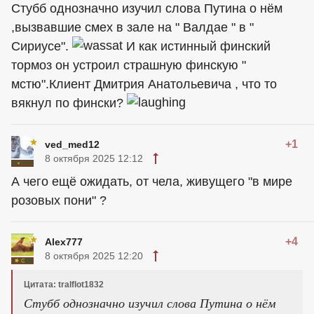
Стубб однозначно изучил слова Путина о нём
,вызвавшие смех в зале на " Валдае " в "
Сириусе".
И как истинный финский
тормоз он устроил страшную финскую "
мстю".Клиент Дмитрия Анатольевича , что то
вякнул по фински?
+1
ved_med12
8 октября 2025 12:12
А чего ещё ожидать, от чела, живущего "в мире
розовыx пони" ?
+4
Alex777
8 октября 2025 12:20
Цитата: tralflot1832
Стубб однозначно изучил слова Путина о нём