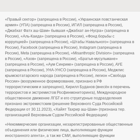
«Правый сектор» (запрещена в России), «Украинская повстанческая
армия» (УПА) (запрещена в России), ИГИЛ (запрещена в России),
«Джабхат Фатх аш-Шам» бывшая «Джабхат ан-Нусра» (запрещена в
России), «Аль-Каида» (запрещена в России), «Фонд борьбы с
коррупцией» (запрещена в России), «Штабы Навального» (запрещена в
России), Facebook (запрещена в России), Instagram (запрещена в
России), Meta (запрещена в России), «Misanthropic Division» (запрещена
в России), «Азов» (запрещена в России), «Братья-мусульмане»
(запрещена в России), «Аум Синрике» (запрещена в России), АУЕ
(запрещена в России), УНА-УНСО (запрещена в России), Меджлис
крымскотатарского народа (запрещена в России), легион «Свобода
России» (вооруженное формирование, признано в РФ
террористическим и запрещено), Кирилл Буданов (внесён в перечень
террористов и экстремистов Росфинмониторинга), Международное
общественное движение ЛГБТ и его структурные подразделения
признано экстремистским (решение Верховного Суда Российской
Федерации от 30.11.2023), «Хайят Тахрир аш-Шам» (признана тер.
организацией Верховным Судом Российской Федерации)
«Некоммерческие организации, незарегистрированные общественные
объединения или физические лица, выполняющие функции
иностранного агента», а так же СМИ, выполняющие функции