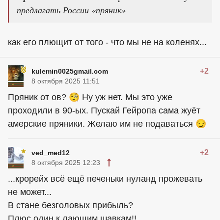
предлагать России «пряник»
как его плющит от того - что мы не на коленях...
+2
kulemin0025gmail.com
8 октября 2025 11:51
Пряник от ов? 🧐 Ну уж нет. Мы это уже
проходили в 90-ых. Пускай Гейропа сама жуёт
амерские пряники. Желаю им не подаваться 😏
+2
ved_med12
8 октября 2025 12:23
...крорейx всё ещё печеньки нуланд прожевать
не может...
В стане безголовыx прибыль?
Плюс один к лающим шавкам!!