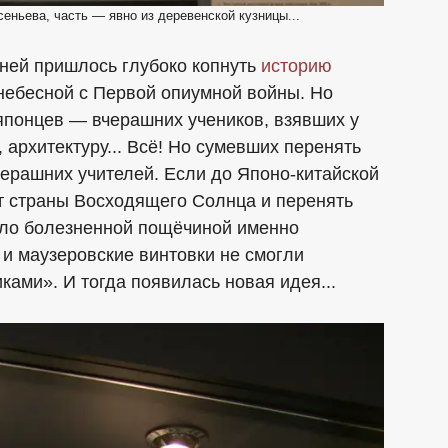
еньева, часть — явно из деревенской кузницы...
аней пришлось глубоко копнуть
историю
небесной с Первой опиумной войны. Но
японцев — вчерашних учеников, взявших у
 архитектуру... Всё! Но сумевших перенять
черашних учителей. Если до Японо-китайской
т страны Восходящего Солнца и перенять
тало болезненной пощёчиной именно
 маузеровские винтовки не смогли
ками». И тогда появилась новая идея...