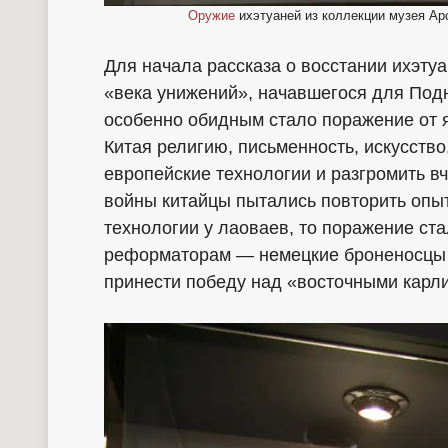
Оружие
ихэтуаней из коллекции музея Арс
Для начала рассказа о восстании ихэту
«века унижений», начавшегося для Под
особенно обидным стало поражение от 
Китая религию, письменность, искусство,
европейские технологии и разгромить в
войны китайцы пытались повторить опы
технологии у лаоваев, то поражение с
реформаторам — немецкие броненосцы и
принести победу над «восточными карли