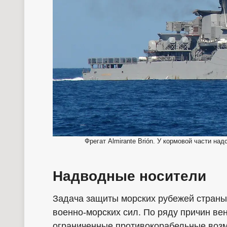
Фрегат Almirante Brión. У кормовой части н
Надводные носители
Задача защиты морских рубежей страны 
военно-морских сил. По ряду причин ве
ограниченные противокорабельные возм