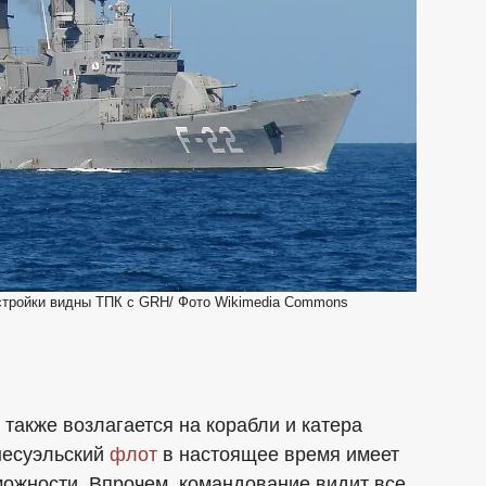
адстройки видны ТПК с GRH/ Фото Wikimedia Commons
также возлагается на корабли и катера
несуэльский
флот
в настоящее время имеет
ожности. Впрочем, командование видит все