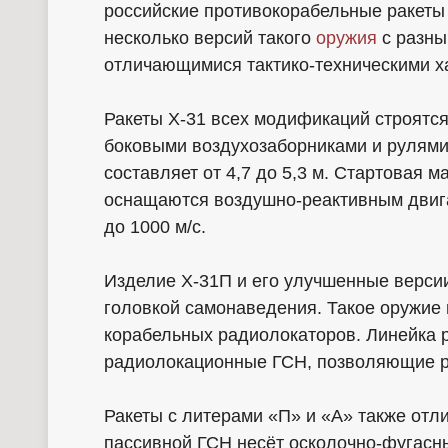
российские противокорабельные ракеты
несколько версий такого
оружия
с разны
отличающимися тактико-техническими х
Ракеты Х-31 всех модификаций строятс
боковыми воздухозаборниками и рулями.
составляет от 4,7 до 5,3 м. Стартовая м
оснащаются воздушно-реактивным двига
до 1000 м/с.
Изделие Х-31П и его улучшенные верс
головкой самонаведения. Такое оружие
корабельных радиолокаторов. Линейка р
радиолокационные ГСН, позволяющие р
Ракеты с литерами «П» и «А» также отл
пассивной ГСН несёт осколочно-фугасн