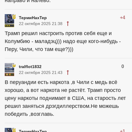
направо и налево.
+4
ТермиНахТер
22 октября 2025 21:38
Трамп решил настроить против себя еще и
Колумбию - маладэц))) надо еще кого-нибудь -
Перу, Чили, что там еще?)))
0
tralflot1832
22 октября 2025 21:43
В перуандии есть наркота ,в Чили с медь всё
хорошо, а вот наркота не растёт. Трамп просто
цену наркоты поднимает в США, на старость лет
решил заняться дрэгдиллерством.Не можешь
победить ,возглавь.
+1
ТермиНахТер